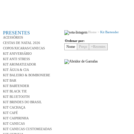
Conh
PRESENTES
Home >
Kit Bartender
ACESSÓRIOS
Ordenar por:
CESTAS DE NATAL 2026
Nome
Preço
+Recentes
COPOS/XICARAS/CANECAS
KIT ANIVERSÁRIO
KIT ANTI STRESS
KIT AROMATIZADOR
KIT ÁGUA & CIA
KIT BALEIRO & BOMBONIERE
KIT BAR
KIT BARTENDER
KIT BLACK TIE
KIT BLUETOOTH
Variedad
KIT BRINDES DO BRASIL
KIT CACHAÇA
KIT CAFÉ
KIT CAIPIRINHA
KIT CANECAS
KIT CANECAS CUSTOMIZADAS