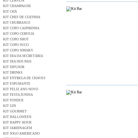
KIT CERVEJA
KIT CHAMPAGNE
KIT CHÁ
KIT CHEF DE COZINHA
KIT CHURRASCO
KIT COPO CAIPIRINHA
KIT COPO CERVEJA
KIT COPO SHOT
KIT COPO SUCO
KIT COPO WHISKY
KIT DIA DA SECRETÁRIA
KIT DIA DOS PAIS
KIT DIFUSOR
KIT DRINKS
KIT ENTREGA DE CHAVES
KIT ESPUMANTE
KIT FELIZ ANO NOVO
KIT FESTA JUNINA
KIT FONDUE
KIT GIN
KIT GOURMET
KIT HALLOWEEN
KIT HAPPY HOUR
KIT JARDINAGEM
KIT JOGO AMERICANO