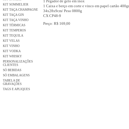
1 Pegador de gelo em inox
KIT SOMMELIER
1 Caixa e berço em corte e vinco em papel cartão 400g
KIT TAÇA CHAMPAGNE
34x28x9cm/ Peso 0800g
KIT TAÇA GIN
CX CP48-9
KIT TAÇA VINHO
Preço: R$ 169,00
KIT TÉRMICAS
KIT TEMPEROS
KIT TEQUILA
KIT VELAS
KIT VINHO
KIT VODKA
KIT WHISKY
PERSONALIZAÇÕES
CLIENTES
SÓ BEBIDAS
SÓ EMBALAGENS
TABELA DE
GRAVAÇÕES
TAGS E APLIQUES