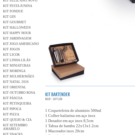
KIT FELIZ ANO NOVO
KIT FESTA JUNINA
KIT FONDUE
KIT GIN
KIT GOURMET
KIT HALLOWEEN
KIT HAPPY HOUR
KIT JARDINAGEM
KIT JOGO AMERICANO
KIT JOGOS
KIT LICOR
KIT LINHA LILÁS
KIT MINIATURAS
KIT MORINGA
KIT MULHER/MÃES
KIT NATAL 2026
KIT ORIENTAL
KIT OUTUBRO ROSA
KIT BARTENDER
KIT PÁSCOA
REF: 20712B
KIT PETISQUEIRA
KIT PIPOCA
1 Coqueteleira de aluminio 500ml
KIT PIZZA
1 Colher bailarina em aço inox
KIT QUEIJO & CIA
1 Dosador em aço inox 8,5cm
KIT SETEMBRO
1 Tabua de bambu 22x13x1.2cm
AMARELO
1 Macerador inox 20cm
KIT SNACKS