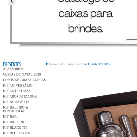
Conh
PRESENTES
Home >
Kit Bartender >
KIT BARTENDER
ACESSÓRIOS
CESTAS DE NATAL 2026
COPOS/XICARAS/CANECAS
KIT ANIVERSÁRIO
KIT ANTI STRESS
KIT AROMATIZADOR
KIT ÁGUA & CIA
KIT BALEIRO &
BOMBONIERE
KIT BAR
KIT BARTENDER
KIT BLACK TIE
KIT BLUETOOTH