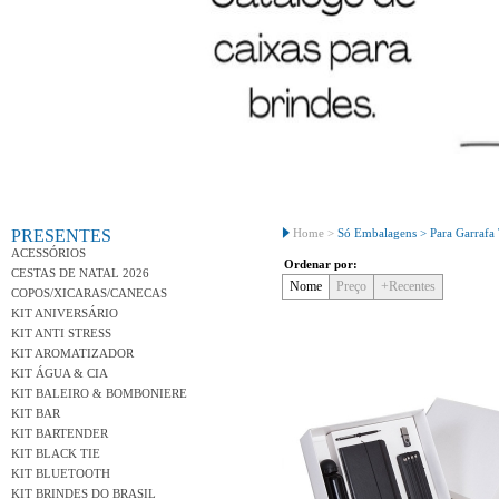
Conh
PRESENTES
Home >
Só Embalagens >
Para Garrafa
ACESSÓRIOS
Ordenar por:
CESTAS DE NATAL 2026
Nome
Preço
+Recentes
COPOS/XICARAS/CANECAS
KIT ANIVERSÁRIO
KIT ANTI STRESS
KIT AROMATIZADOR
KIT ÁGUA & CIA
KIT BALEIRO & BOMBONIERE
KIT BAR
KIT BARTENDER
KIT BLACK TIE
KIT BLUETOOTH
KIT BRINDES DO BRASIL