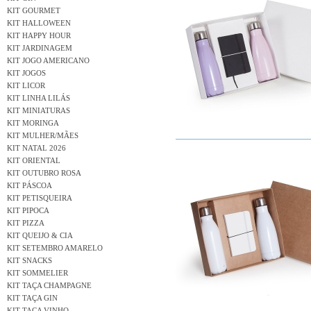
KIT GOURMET
KIT HALLOWEEN
KIT HAPPY HOUR
KIT JARDINAGEM
KIT JOGO AMERICANO
KIT JOGOS
KIT LICOR
KIT LINHA LILÁS
KIT MINIATURAS
KIT MORINGA
KIT MULHER/MÃES
KIT NATAL 2026
KIT ORIENTAL
KIT OUTUBRO ROSA
KIT PÁSCOA
KIT PETISQUEIRA
KIT PIPOCA
KIT PIZZA
KIT QUEIJO & CIA
KIT SETEMBRO AMARELO
KIT SNACKS
KIT SOMMELIER
KIT TAÇA CHAMPAGNE
KIT TAÇA GIN
KIT TAÇA VINHO