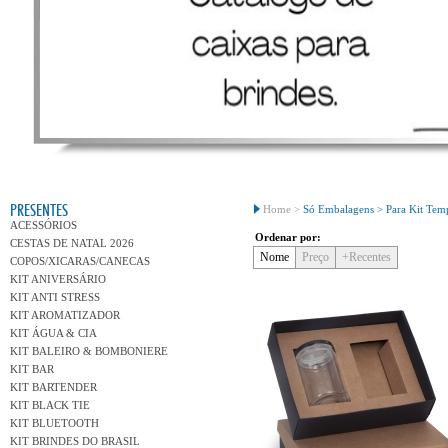
Conh
PRESENTES
Home >
Só Embalagens >
Para Kit Tem
ACESSÓRIOS
Ordenar por:
CESTAS DE NATAL 2026
Nome
Preço
+Recentes
COPOS/XICARAS/CANECAS
KIT ANIVERSÁRIO
KIT ANTI STRESS
KIT AROMATIZADOR
KIT ÁGUA & CIA
KIT BALEIRO & BOMBONIERE
KIT BAR
KIT BARTENDER
KIT BLACK TIE
KIT BLUETOOTH
KIT BRINDES DO BRASIL