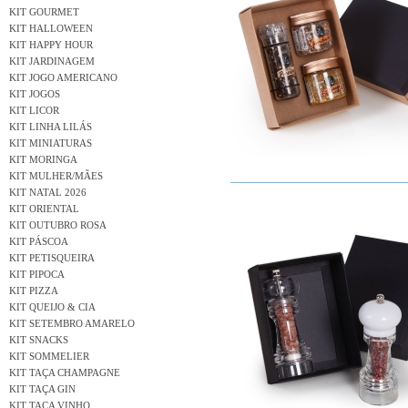
KIT GOURMET
KIT HALLOWEEN
KIT HAPPY HOUR
KIT JARDINAGEM
KIT JOGO AMERICANO
KIT JOGOS
KIT LICOR
KIT LINHA LILÁS
KIT MINIATURAS
KIT MORINGA
KIT MULHER/MÃES
KIT NATAL 2026
KIT ORIENTAL
KIT OUTUBRO ROSA
KIT PÁSCOA
KIT PETISQUEIRA
KIT PIPOCA
KIT PIZZA
KIT QUEIJO & CIA
KIT SETEMBRO AMARELO
KIT SNACKS
KIT SOMMELIER
KIT TAÇA CHAMPAGNE
KIT TAÇA GIN
KIT TAÇA VINHO