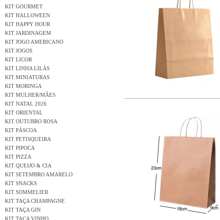
KIT GOURMET
KIT HALLOWEEN
KIT HAPPY HOUR
KIT JARDINAGEM
KIT JOGO AMERICANO
KIT JOGOS
KIT LICOR
KIT LINHA LILÁS
KIT MINIATURAS
KIT MORINGA
KIT MULHER/MÃES
KIT NATAL 2026
KIT ORIENTAL
KIT OUTUBRO ROSA
KIT PÁSCOA
KIT PETISQUEIRA
KIT PIPOCA
KIT PIZZA
KIT QUEIJO & CIA
KIT SETEMBRO AMARELO
KIT SNACKS
KIT SOMMELIER
KIT TAÇA CHAMPAGNE
KIT TAÇA GIN
KIT TAÇA VINHO