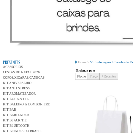
Conh
PRESENTES
Home >
Só Embalagens >
Sacolas de Pa
ACESSÓRIOS
Ordenar por:
CESTAS DE NATAL 2026
Nome
Preço
+Recentes
COPOS/XICARAS/CANECAS
KIT ANIVERSÁRIO
KIT ANTI STRESS
KIT AROMATIZADOR
KIT ÁGUA & CIA
KIT BALEIRO & BOMBONIERE
KIT BAR
KIT BARTENDER
KIT BLACK TIE
KIT BLUETOOTH
KIT BRINDES DO BRASIL