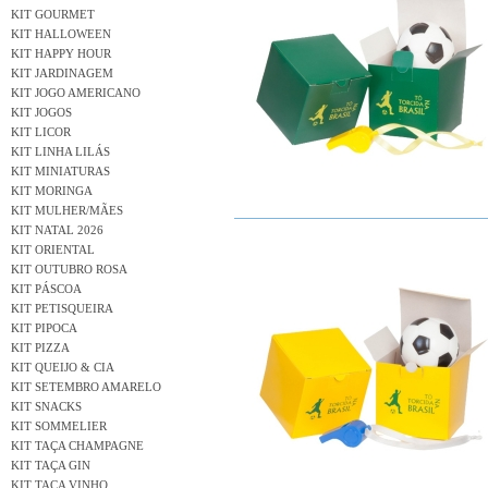
KIT GOURMET
KIT HALLOWEEN
KIT HAPPY HOUR
KIT JARDINAGEM
KIT JOGO AMERICANO
KIT JOGOS
KIT LICOR
KIT LINHA LILÁS
KIT MINIATURAS
KIT MORINGA
KIT MULHER/MÃES
KIT NATAL 2026
KIT ORIENTAL
KIT OUTUBRO ROSA
KIT PÁSCOA
KIT PETISQUEIRA
KIT PIPOCA
KIT PIZZA
KIT QUEIJO & CIA
KIT SETEMBRO AMARELO
KIT SNACKS
KIT SOMMELIER
KIT TAÇA CHAMPAGNE
KIT TAÇA GIN
KIT TAÇA VINHO