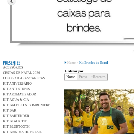
Conh
PRESENTES
Home >
Kit Brindes do Brasil
ACESSÓRIOS
Ordenar por:
CESTAS DE NATAL 2026
Nome
Preço
+Recentes
COPOS/XICARAS/CANECAS
KIT ANIVERSÁRIO
KIT ANTI STRESS
KIT AROMATIZADOR
KIT ÁGUA & CIA
KIT BALEIRO & BOMBONIERE
KIT BAR
KIT BARTENDER
KIT BLACK TIE
KIT BLUETOOTH
KIT BRINDES DO BRASIL