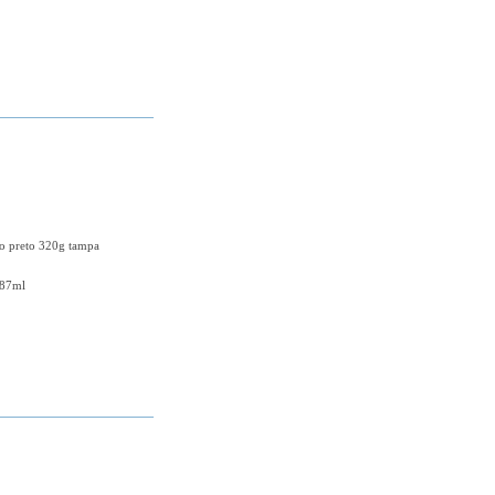
+ DETALHES
do preto 320g tampa
187ml
+ DETALHES