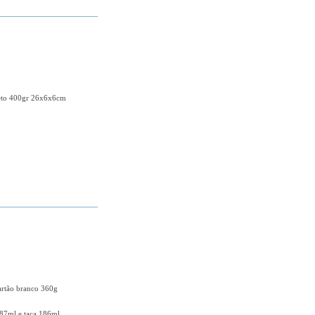
preto 400gr 26x6x6cm
+ DETALHES
cartão branco 360g
87ml e taça 186ml