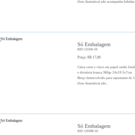
(foto ilustrativa) não acompanha bebidas
Só Embalagem
REF:12310b SE
Preço: R$ 17,00
Caixa corte e vinco em papel cartão fun
e divisória branca 360gr 24x19.5x7cm
Berço desenvolvido para espumante de 
(foto ilustrativa) não...
Só Embalagem
REF:12639B SE