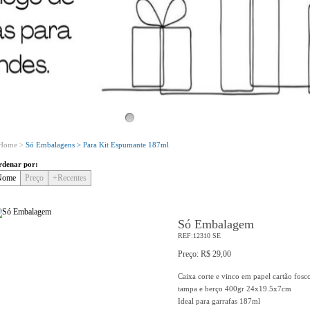
Bem Vindo!
Conheça o nosso novo site!
Home >
Só Embalagens >
Para Kit Espumante 187ml
denar por:
Nome
Preço
+Recentes
Só Embalagem
REF:12310 SE
Preço: R$ 29,00
Caixa corte e vinco em papel cartão fosc
tampa e berço 400gr 24x19.5x7cm
Ideal para garrafas 187ml