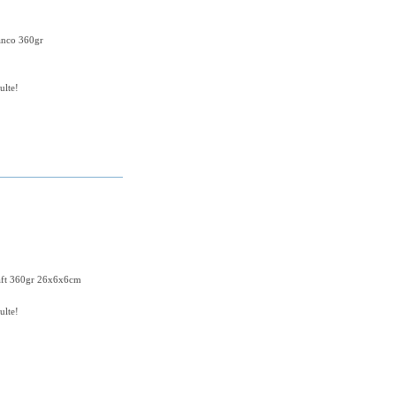
ranco 360gr
ulte!
+ DETALHES
raft 360gr 26x6x6cm
ulte!
+ DETALHES