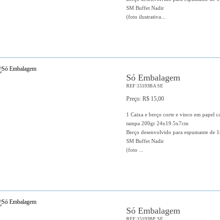
SM Buffet Nadir
(foto ilustrativa...
Só Embalagem
REF:15193BA SE
Preço: R$ 15,00
1 Caixa e berço corte e vinco em papel c
tampa 200gr 24x19.5x7cm
Berço desenvolvido para espumante de 1
SM Buffet Nadir
(foto ...
Só Embalagem
REF:15193BP SE