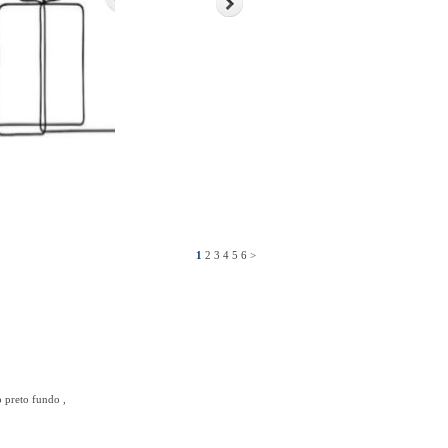
1
2
3
4
5
6
>
o preto fundo ,