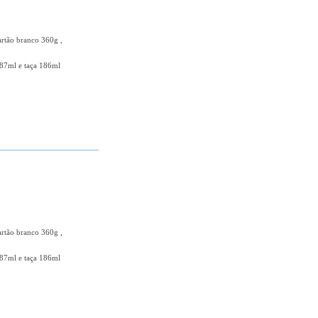
artão branco 360g ,
87ml e taça 186ml
+ DETALHES
artão branco 360g ,
87ml e taça 186ml
+ DETALHES