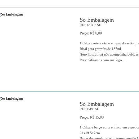
Só Embalagem
REF:12639P SE
Preço: R$ 6,00
1 Caixa corte e vinco em papel cartão 
Ideal para garrafas de 187ml
(foto ilustrativa) não acompanha bebidas
Personalizamos com sua logo...
Só Embalagem
REF:15193 SE
Preço: R$ 15,00
1 Caixa e berço corte e vinco em papel 
24x19.5x7cm
Berço desenvolvido para espumante de 1