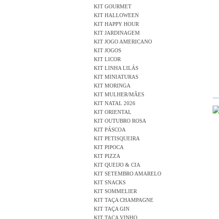
KIT GOURMET
KIT HALLOWEEN
KIT HAPPY HOUR
KIT JARDINAGEM
KIT JOGO AMERICANO
KIT JOGOS
KIT LICOR
KIT LINHA LILÁS
KIT MINIATURAS
KIT MORINGA
KIT MULHER/MÃES
KIT NATAL 2026
KIT ORIENTAL
KIT OUTUBRO ROSA
KIT PÁSCOA
KIT PETISQUEIRA
KIT PIPOCA
KIT PIZZA
KIT QUEIJO & CIA
KIT SETEMBRO AMARELO
KIT SNACKS
KIT SOMMELIER
KIT TAÇA CHAMPAGNE
KIT TAÇA GIN
KIT TAÇA VINHO