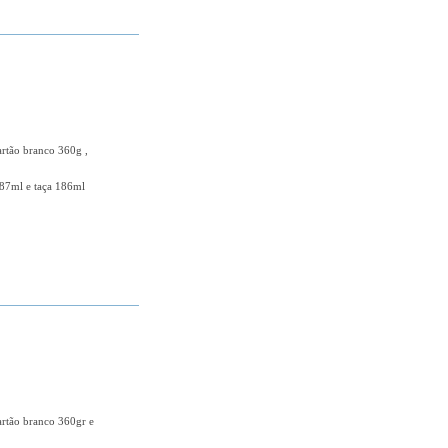
artão branco 360g ,
87ml e taça 186ml
+ DETALHES
artão branco 360gr e