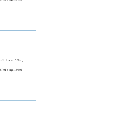
+ DETALHES
artão branco 360g ,
87ml e taça 186ml
+ DETALHES