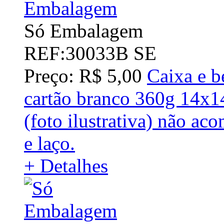
Só Embalagem
REF:30033B SE
Preço: R$ 5,00
Caixa e b
cartão branco 360g 14x
(foto ilustrativa) não a
e laço.
+ Detalhes