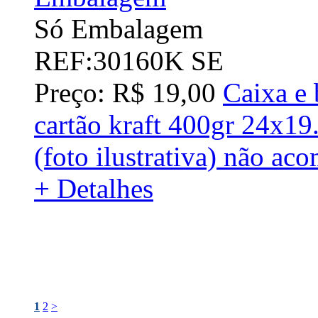
Só Embalagem
REF:30160K SE
Preço: R$ 19,00
Caixa e 
cartão kraft 400gr 24x1
(foto ilustrativa) não ac
+ Detalhes
1
2
>