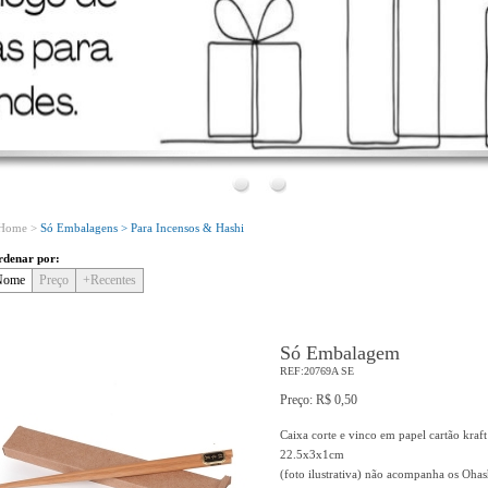
Bem Vindo!
Conheça o nosso novo site!
Home >
Só Embalagens >
Para Incensos & Hashi
denar por:
Nome
Preço
+Recentes
Só Embalagem
REF:20769A SE
Preço: R$ 0,50
Caixa corte e vinco em papel cartão kraf
22.5x3x1cm
(foto ilustrativa) não acompanha os Ohas