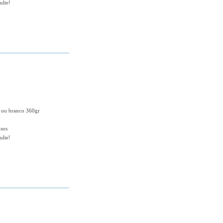
ulte!
+ DETALHES
t ou branco 360gr
nsos
ulte!
+ DETALHES