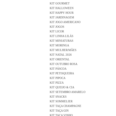
KIT GOURMET
KIT HALLOWEEN
KIT HAPPY HOUR
KIT JARDINAGEM
KIT JOGO AMERICANO
KIT JOGOS
KIT LICOR
KIT LINHA LILÁS
KIT MINIATURAS
KIT MORINGA
KIT MULHER/MÃES
KIT NATAL 2026
KIT ORIENTAL
KIT OUTUBRO ROSA
KIT PÁSCOA
KIT PETISQUEIRA
KIT PIPOCA
KIT PIZZA
KIT QUEIJO & CIA
KIT SETEMBRO AMARELO
KIT SNACKS
KIT SOMMELIER
KIT TAÇA CHAMPAGNE
KIT TAÇA GIN
KIT TAÇA VINHO