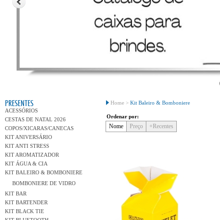
Conh
PRESENTES
Home >
Kit Baleiro & Bomboniere
ACESSÓRIOS
Ordenar por:
CESTAS DE NATAL 2026
Nome
Preço
+Recentes
COPOS/XICARAS/CANECAS
KIT ANIVERSÁRIO
KIT ANTI STRESS
KIT AROMATIZADOR
KIT ÁGUA & CIA
KIT BALEIRO & BOMBONIERE
BOMBONIERE DE VIDRO
KIT BAR
KIT BARTENDER
KIT BLACK TIE