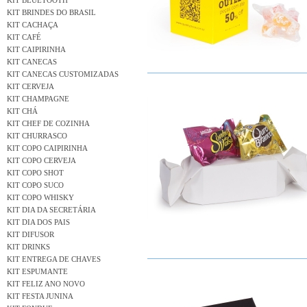
KIT BLUETOOTH
KIT BRINDES DO BRASIL
KIT CACHAÇA
KIT CAFÉ
KIT CAIPIRINHA
KIT CANECAS
KIT CANECAS CUSTOMIZADAS
KIT CERVEJA
KIT CHAMPAGNE
KIT CHÁ
KIT CHEF DE COZINHA
KIT CHURRASCO
KIT COPO CAIPIRINHA
KIT COPO CERVEJA
KIT COPO SHOT
KIT COPO SUCO
KIT COPO WHISKY
KIT DIA DA SECRETÁRIA
KIT DIA DOS PAIS
KIT DIFUSOR
KIT DRINKS
KIT ENTREGA DE CHAVES
KIT ESPUMANTE
KIT FELIZ ANO NOVO
KIT FESTA JUNINA