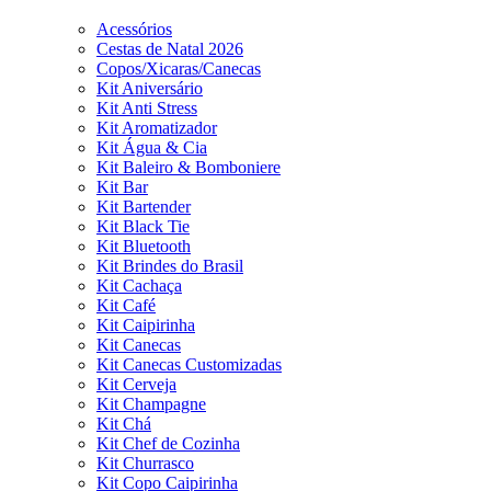
Acessórios
Cestas de Natal 2026
Copos/Xicaras/Canecas
Kit Aniversário
Kit Anti Stress
Kit Aromatizador
Kit Água & Cia
Kit Baleiro & Bomboniere
Kit Bar
Kit Bartender
Kit Black Tie
Kit Bluetooth
Kit Brindes do Brasil
Kit Cachaça
Kit Café
Kit Caipirinha
Kit Canecas
Kit Canecas Customizadas
Kit Cerveja
Kit Champagne
Kit Chá
Kit Chef de Cozinha
Kit Churrasco
Kit Copo Caipirinha