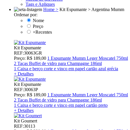
Tags e Apliques
Home >
Kit Espumante >
Argentina Mumm
Ordenar por:
Nome
Preço
+Recentes
Kit Espumante
REF:30063GR
Preço: R$ 189,00
1 Espumante Mumm Leger Moscatel 750ml
2 Taças Buffet de vidro para Champagne 186ml
1 Caixa e berço corte e vinco em papel cartão azul grécia
+ Detalhes
Kit Espumante
REF:30063P
Preço: R$ 189,00
1 Espumante Mumm Leger Moscatel 750ml
2 Taças Buffet de vidro para Champagne 186ml
1 Caixa e berço corte e vinco em papel cartão preto
+ Detalhes
Kit Goumert
REF:30113