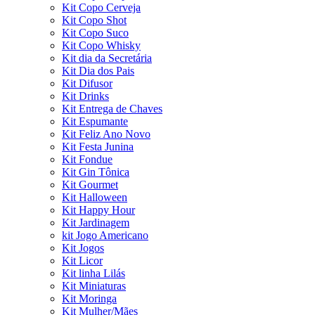
Kit Copo Cerveja
Kit Copo Shot
Kit Copo Suco
Kit Copo Whisky
Kit dia da Secretária
Kit Dia dos Pais
Kit Difusor
Kit Drinks
Kit Entrega de Chaves
Kit Espumante
Kit Feliz Ano Novo
Kit Festa Junina
Kit Fondue
Kit Gin Tônica
Kit Gourmet
Kit Halloween
Kit Happy Hour
Kit Jardinagem
kit Jogo Americano
Kit Jogos
Kit Licor
Kit linha Lilás
Kit Miniaturas
Kit Moringa
Kit Mulher/Mães