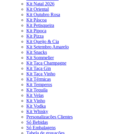
Kit Natal 2026
Kit Oriental
Kit Outubro Rosa
Kit Páscoa
Kit Petisqueira
Kit Pipoca
Kit Pizza
Kit Queijo & Cia
Kit Setembro Amarelo
Kit Snacks
Kit Sommelier
Kit Taça Champagne
Kit Taça Gin
Kit Taça Vinho
Kit Térmicas
Kit Temperos
Kit Tequila
Kit Velas
Kit Vinho
Kit Vodka
Kit Whisky
Personalizações Clientes
Só Bebidas
Só Embalagens
Tabela de gravações