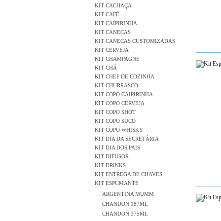
KIT CACHAÇA
KIT CAFÉ
KIT CAIPIRINHA
KIT CANECAS
KIT CANECAS CUSTOMIZADAS
KIT CERVEJA
KIT CHAMPAGNE
KIT CHÁ
KIT CHEF DE COZINHA
KIT CHURRASCO
KIT COPO CAIPIRINHA
KIT COPO CERVEJA
KIT COPO SHOT
KIT COPO SUCO
KIT COPO WHISKY
KIT DIA DA SECRETÁRIA
KIT DIA DOS PAIS
KIT DIFUSOR
KIT DRINKS
KIT ENTREGA DE CHAVES
KIT ESPUMANTE
ARGENTINA MUMM
CHANDON 187ML
CHANDON 375ML