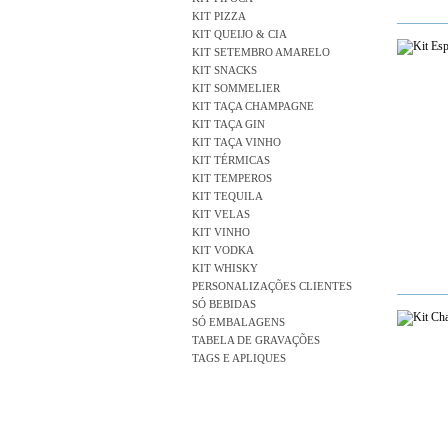
KIT PIZZA
KIT QUEIJO & CIA
KIT SETEMBRO AMARELO
KIT SNACKS
KIT SOMMELIER
KIT TAÇA CHAMPAGNE
KIT TAÇA GIN
KIT TAÇA VINHO
KIT TÉRMICAS
KIT TEMPEROS
KIT TEQUILA
KIT VELAS
KIT VINHO
KIT VODKA
KIT WHISKY
PERSONALIZAÇÕES CLIENTES
SÓ BEBIDAS
SÓ EMBALAGENS
TABELA DE GRAVAÇÕES
TAGS E APLIQUES