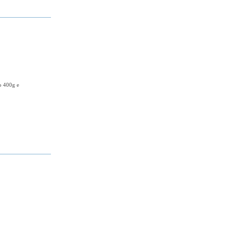
o 400g e
+ DETALHES