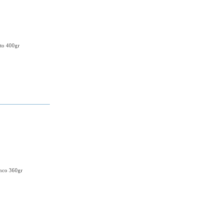
eto 400gr
+ DETALHES
rnco 360gr
+ DETALHES