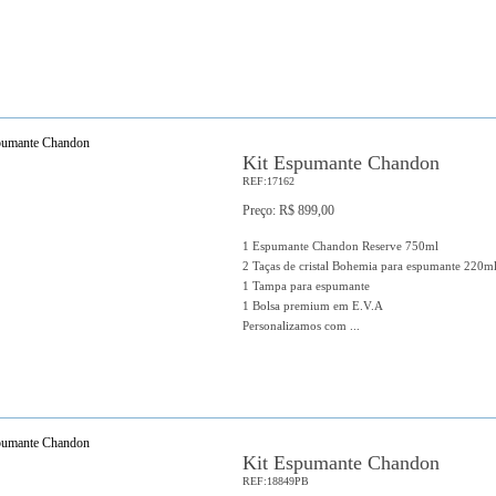
Kit Espumante Chandon
REF:17162
Preço: R$ 899,00
1 Espumante Chandon Reserve 750ml
2 Taças de cristal Bohemia para espumante 220m
1 Tampa para espumante
1 Bolsa premium em E.V.A
Personalizamos com ...
Kit Espumante Chandon
REF:18849PB