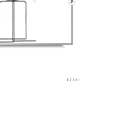
1
2
3
4
>