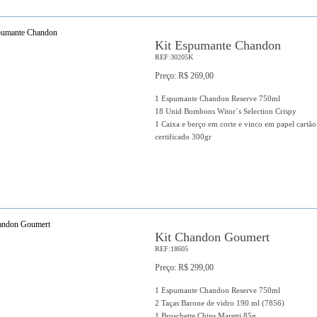
Kit Espumante Chandon
REF:30205K
Preço: R$ 269,00
1 Espumante Chandon Reserve 750ml
18 Unid Bombons Witor´s Selection Crispy
1 Caixa e berço em corte e vinco em papel cartã
certificado 300gr
Kit Chandon Goumert
REF:18605
Preço: R$ 299,00
1 Espumante Chandon Reserve 750ml
2 Taças Barone de vidro 190 ml (7856)
1 Bruschette Chips Maretti 85g