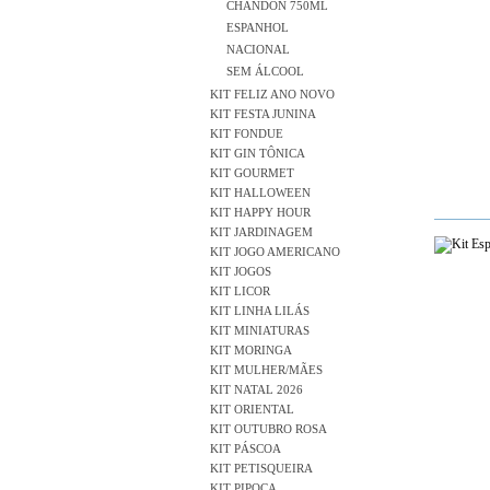
CHANDON 750ML
ESPANHOL
NACIONAL
SEM ÁLCOOL
KIT FELIZ ANO NOVO
KIT FESTA JUNINA
KIT FONDUE
KIT GIN TÔNICA
KIT GOURMET
KIT HALLOWEEN
KIT HAPPY HOUR
KIT JARDINAGEM
KIT JOGO AMERICANO
KIT JOGOS
KIT LICOR
KIT LINHA LILÁS
KIT MINIATURAS
KIT MORINGA
KIT MULHER/MÃES
KIT NATAL 2026
KIT ORIENTAL
KIT OUTUBRO ROSA
KIT PÁSCOA
KIT PETISQUEIRA
KIT PIPOCA