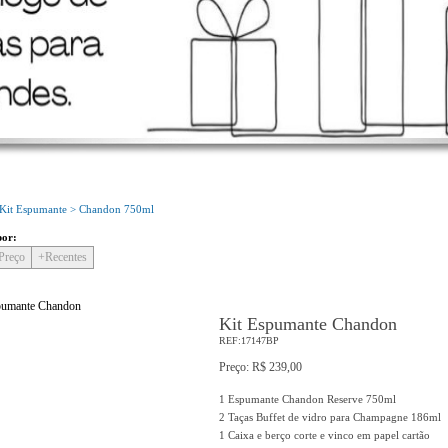
Bem Vindo!
Conheça o nosso novo site!
Kit Espumante >
Chandon 750ml
por:
Preço
+Recentes
Kit Espumante Chandon
REF:17147BP
Preço: R$ 239,00
1 Espumante Chandon Reserve 750ml
2 Taças Buffet de vidro para Champagne 186ml
1 Caixa e berço corte e vinco em papel cartão