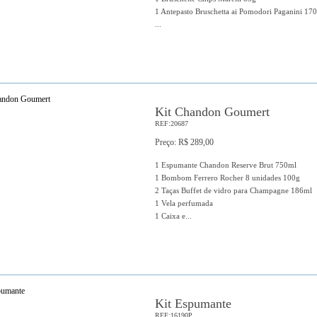
1 Antepasto Bruschetta ai Pomodori Paganini 17
...
Kit Chandon Goumert
REF:20687
Preço: R$ 289,00
1 Espumante Chandon Reserve Brut 750ml
1 Bombom Ferrero Rocher 8 unidades 100g
2 Taças Buffet de vidro para Champagne 186ml
1 Vela perfumada
1 Caixa e...
Kit Espumante
REF:16190P