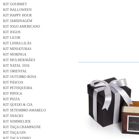
KIT GOURMET
KIT HALLOWEEN
KIT HAPPY HOUR
KIT JARDINAGEM
KIT JOGO AMERICANO
KIT JOGOS
KIT LICOR
KIT LINHA LILÁS
KIT MINIATURAS
KIT MORINGA
KIT MULHER/MÃES
KIT NATAL 2026
KIT ORIENTAL
KIT OUTUBRO ROSA
KIT PÁSCOA
KIT PETISQUEIRA
KIT PIPOCA
KIT PIZZA
KIT QUEIJO & CIA
KIT SETEMBRO AMARELO
KIT SNACKS
KIT SOMMELIER
KIT TAÇA CHAMPAGNE
KIT TAÇA GIN
KIT TAÇA VINHO