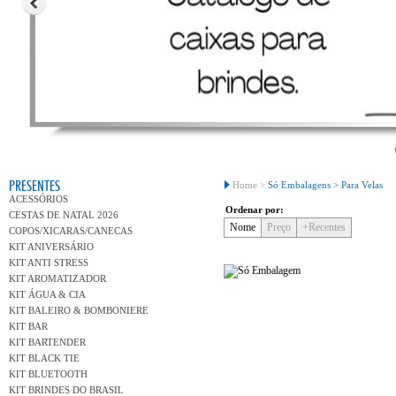
Conh
PRESENTES
Home >
Só Embalagens >
Para Velas
ACESSÓRIOS
Ordenar por:
CESTAS DE NATAL 2026
Nome
Preço
+Recentes
COPOS/XICARAS/CANECAS
KIT ANIVERSÁRIO
KIT ANTI STRESS
KIT AROMATIZADOR
KIT ÁGUA & CIA
KIT BALEIRO & BOMBONIERE
KIT BAR
KIT BARTENDER
KIT BLACK TIE
KIT BLUETOOTH
KIT BRINDES DO BRASIL