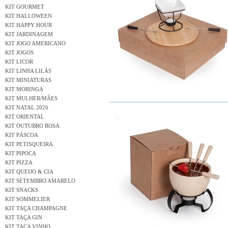
KIT GOURMET
KIT HALLOWEEN
KIT HAPPY HOUR
KIT JARDINAGEM
KIT JOGO AMERICANO
KIT JOGOS
KIT LICOR
KIT LINHA LILÁS
KIT MINIATURAS
KIT MORINGA
KIT MULHER/MÃES
KIT NATAL 2026
KIT ORIENTAL
KIT OUTUBRO ROSA
KIT PÁSCOA
KIT PETISQUEIRA
KIT PIPOCA
KIT PIZZA
KIT QUEIJO & CIA
KIT SETEMBRO AMARELO
KIT SNACKS
KIT SOMMELIER
KIT TAÇA CHAMPAGNE
KIT TAÇA GIN
KIT TAÇA VINHO