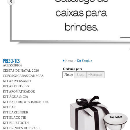
Conh
PRESENTES
Home >
Kit Fondue
ACESSÓRIOS
Ordenar por:
CESTAS DE NATAL 2026
Nome
Preço
+Recentes
COPOS/XICARAS/CANECAS
KIT ANIVERSÁRIO
KIT ANTI STRESS
KIT AROMATIZADOR
KIT ÁGUA & CIA
KIT BALEIRO & BOMBONIERE
KIT BAR
KIT BARTENDER
KIT BLACK TIE
KIT BLUETOOTH
KIT BRINDES DO BRASIL