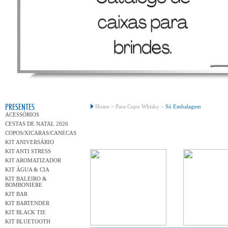
Conh
PRESENTES
Home >
Para Copo Whisky >
Só Embalagem
ACESSÓRIOS
CESTAS DE NATAL 2026
COPOS/XICARAS/CANECAS
KIT ANIVERSÁRIO
KIT ANTI STRESS
KIT AROMATIZADOR
KIT ÁGUA & CIA
KIT BALEIRO &
BOMBONIERE
KIT BAR
KIT BARTENDER
KIT BLACK TIE
KIT BLUETOOTH