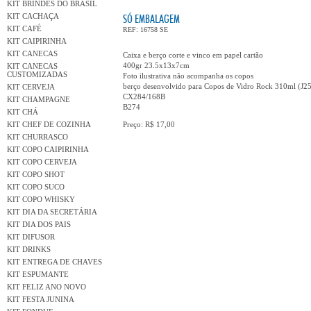
KIT BRINDES DO BRASIL
KIT CACHAÇA
SÓ EMBALAGEM
KIT CAFÉ
REF: 16758 SE
KIT CAIPIRINHA
KIT CANECAS
Caixa e berço corte e vinco em papel cartão
400gr 23.5x13x7cm
KIT CANECAS
CUSTOMIZADAS
Foto ilustrativa não acompanha os copos
berço desenvolvido para Copos de Vidro Rock 310ml (J2
KIT CERVEJA
CX284/168B
KIT CHAMPAGNE
B274
KIT CHÁ
KIT CHEF DE COZINHA
Preço: R$ 17,00
KIT CHURRASCO
KIT COPO CAIPIRINHA
KIT COPO CERVEJA
KIT COPO SHOT
KIT COPO SUCO
KIT COPO WHISKY
KIT DIA DA SECRETÁRIA
KIT DIA DOS PAIS
KIT DIFUSOR
KIT DRINKS
KIT ENTREGA DE CHAVES
KIT ESPUMANTE
KIT FELIZ ANO NOVO
KIT FESTA JUNINA