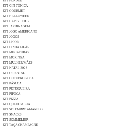
KIT FONDUE
KIT GIN TÔNICA
KIT GOURMET
KIT HALLOWEEN
KIT HAPPY HOUR
KIT JARDINAGEM
KIT JOGO AMERICANO
KIT JOGOS
KIT LICOR
KIT LINHA LILÁS
KIT MINIATURAS
KIT MORINGA
KIT MULHER/MÃES
KIT NATAL 2026
KIT ORIENTAL
KIT OUTUBRO ROSA
KIT PÁSCOA
KIT PETISQUEIRA
KIT PIPOCA
KIT PIZZA
KIT QUEIJO & CIA
KIT SETEMBRO AMARELO
KIT SNACKS
KIT SOMMELIER
KIT TAÇA CHAMPAGNE