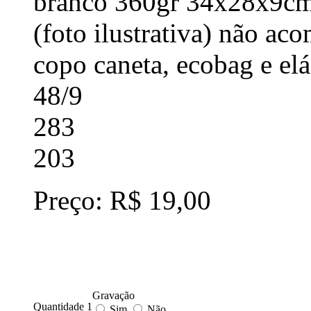
branco 360gr 34x28x9c
(foto ilustrativa) não a
copo caneta, ecobag e elá
48/9
283
203
Preço: R$ 19,00
Gravação
Quantidade 1
Sim
Não