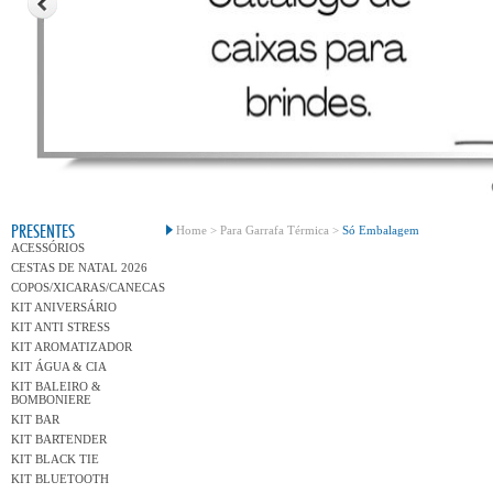
Conh
PRESENTES
Home >
Para Garrafa Térmica >
Só Embalagem
ACESSÓRIOS
CESTAS DE NATAL 2026
COPOS/XICARAS/CANECAS
KIT ANIVERSÁRIO
KIT ANTI STRESS
KIT AROMATIZADOR
KIT ÁGUA & CIA
KIT BALEIRO &
BOMBONIERE
KIT BAR
KIT BARTENDER
KIT BLACK TIE
KIT BLUETOOTH