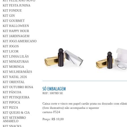
KIT FELIZ ANO NOVO
KIT FESTA JUNINA
KIT FONDUE
KIT GIN
KIT GOURMET
KIT HALLOWEEN
KIT HAPPY HOUR
KIT JARDINAGEM
KIT JOGO AMERICANO
KIT JOGOS
KIT LICOR
KIT LINHA LILÁS
KIT MINIATURAS
KIT MORINGA
KIT MULHER/MÃES
KIT NATAL 2026
KIT ORIENTAL
KIT OUTUBRO ROSA
SÓ EMBALAGEM
KIT PÁSCOA
REF: 10078D SE
KIT PETISQUEIRA
KIT PIPOCA
Caixa corte e vinco em papel cartão prata ou dourado com elás
KIT PIZZA
(foto ilustrativa) não acompanha o squeeze
cartuxo F524
KIT QUEIJO & CIA
KIT SETEMBRO
Preço: R$ 10,00
AMARELO
KIT SNACKS