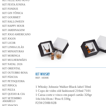
KIT FELIZ ANO NOVO
KIT FESTA JUNINA
KIT FONDUE
KIT GIN TÔNICA
KIT GOURMET
KIT HALLOWEEN
KIT HAPPY HOUR
KIT JARDINAGEM
KIT JOGO AMERICANO
KIT JOGOS
KIT LICOR
KIT LINHA LILÁS
KIT MINIATURAS
KIT MORINGA
KIT MULHER/MÃES
KIT NATAL 2026
KIT ORIENTAL
KIT OUTUBRO ROSA
KIT WHISKY
KIT PÁSCOA
REF: 18260E
KIT PETISQUEIRA
KIT PIPOCA
1 Whisky Johnnie Walker Black label 50ml
KIT PIZZA
1 Copo de vidro old fashioned 216ml 7101
KIT QUEIJO & CIA
1 Caixa corte e vinco em papel cartão 320gr
KIT SETEMBRO
14x14x10cm / Peso 0.330g
AMARELO
F259/259B/02B
KIT SNACKS