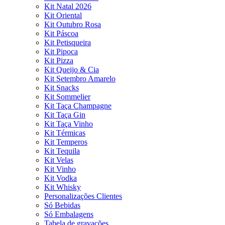
Kit Natal 2026
Kit Oriental
Kit Outubro Rosa
Kit Páscoa
Kit Petisqueira
Kit Pipoca
Kit Pizza
Kit Queijo & Cia
Kit Setembro Amarelo
Kit Snacks
Kit Sommelier
Kit Taça Champagne
Kit Taça Gin
Kit Taça Vinho
Kit Térmicas
Kit Temperos
Kit Tequila
Kit Velas
Kit Vinho
Kit Vodka
Kit Whisky
Personalizações Clientes
Só Bebidas
Só Embalagens
Tabela de gravações