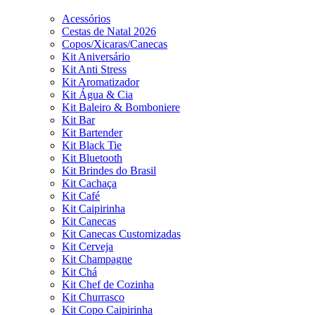
Acessórios
Cestas de Natal 2026
Copos/Xicaras/Canecas
Kit Aniversário
Kit Anti Stress
Kit Aromatizador
Kit Água & Cia
Kit Baleiro & Bomboniere
Kit Bar
Kit Bartender
Kit Black Tie
Kit Bluetooth
Kit Brindes do Brasil
Kit Cachaça
Kit Café
Kit Caipirinha
Kit Canecas
Kit Canecas Customizadas
Kit Cerveja
Kit Champagne
Kit Chá
Kit Chef de Cozinha
Kit Churrasco
Kit Copo Caipirinha