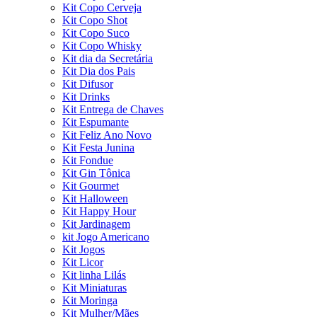
Kit Copo Cerveja
Kit Copo Shot
Kit Copo Suco
Kit Copo Whisky
Kit dia da Secretária
Kit Dia dos Pais
Kit Difusor
Kit Drinks
Kit Entrega de Chaves
Kit Espumante
Kit Feliz Ano Novo
Kit Festa Junina
Kit Fondue
Kit Gin Tônica
Kit Gourmet
Kit Halloween
Kit Happy Hour
Kit Jardinagem
kit Jogo Americano
Kit Jogos
Kit Licor
Kit linha Lilás
Kit Miniaturas
Kit Moringa
Kit Mulher/Mães