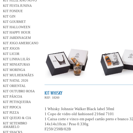
KIT FELIZ ANO NOVO
KIT FESTA JUNINA
KIT FONDUE
KIT GIN
KIT GOURMET
KIT HALLOWEEN
KIT HAPPY HOUR
KIT JARDINAGEM
KIT JOGO AMERICANO
KIT JOGOS
KIT LICOR
KIT LINHA LILÁS
KIT MINIATURAS
KIT MORINGA
KIT MULHER/MÃES
KIT NATAL 2026
KIT ORIENTAL
KIT OUTUBRO ROSA
KIT WHISKY
KIT PÁSCOA
REF: 18260
KIT PETISQUEIRA
KIT PIPOCA
1 Whisky Johnnie Walker Black label 50ml
KIT PIZZA
1 Copo de vidro old fashioned 216ml 7101
KIT QUEIJO & CIA
1 Caixa corte e vinco em papel cartão preto e branco 3
KIT SETEMBRO
14x14x10cm / Peso 0.330g
AMARELO
F259/259B/02B
KIT SNACKS