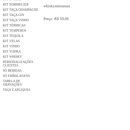
KIT SOMMELIER
whiskyminiatura
KIT TAÇA CHAMPAGNE
KIT TAÇA GIN
Preço: R$ 59,00
KIT TAÇA VINHO
KIT TÉRMICAS
KIT TEMPEROS
KIT TEQUILA
KIT VELAS
KIT VINHO
KIT VODKA
KIT WHISKY
PERSONALIZAÇÕES
CLIENTES
SÓ BEBIDAS
SÓ EMBALAGENS
TABELA DE
GRAVAÇÕES
TAGS E APLIQUES