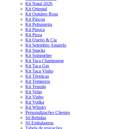
Kit Natal 2026
Kit Oriental
Kit Outubro Rosa
Kit Páscoa
Kit Petisqueira
Kit Pipoca
Kit Pizza
Kit Queijo & Cia
Kit Setembro Amarelo
Kit Snacks
Kit Sommelier
Kit Taça Champagne
Kit Taça Gin
Kit Taça Vinho
Kit Térmicas
Kit Temperos
Kit Tequila
Kit Velas
Kit Vinho
Kit Vodka
Kit Whisky
Personalizações Clientes
Só Bebidas
Só Embalagens
Tabela de gravações