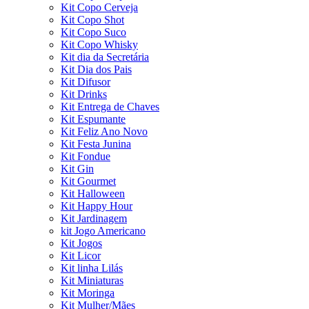
Kit Copo Cerveja
Kit Copo Shot
Kit Copo Suco
Kit Copo Whisky
Kit dia da Secretária
Kit Dia dos Pais
Kit Difusor
Kit Drinks
Kit Entrega de Chaves
Kit Espumante
Kit Feliz Ano Novo
Kit Festa Junina
Kit Fondue
Kit Gin
Kit Gourmet
Kit Halloween
Kit Happy Hour
Kit Jardinagem
kit Jogo Americano
Kit Jogos
Kit Licor
Kit linha Lilás
Kit Miniaturas
Kit Moringa
Kit Mulher/Mães