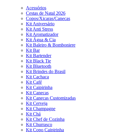
Acessórios
Cestas de Natal 2026
Copos/Xicaras/Canecas
Kit Aniversário
Kit Anti Stress
Kit Aromatizador
Kit Água & Cia
Kit Baleiro & Bomboniere
Kit Bar
Kit Bartender
Kit Black Tie
Kit Bluetooth
Kit Brindes do Brasil
Kit Cachaça
Kit Café
Kit Caipirinha
Kit Canecas
Kit Canecas Customizadas
Kit Cerveja
Kit Champagne
Kit Chá
Kit Chef de Cozinha
Kit Churrasco
Kit Copo Caipirinha