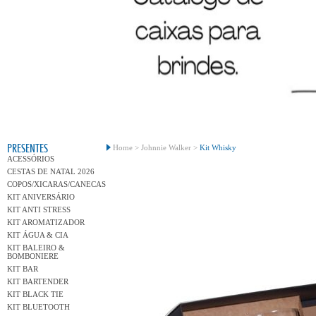
Conh
PRESENTES
Home >
Johnnie Walker >
Kit Whisky
ACESSÓRIOS
CESTAS DE NATAL 2026
COPOS/XICARAS/CANECAS
KIT ANIVERSÁRIO
KIT ANTI STRESS
KIT AROMATIZADOR
KIT ÁGUA & CIA
KIT BALEIRO &
BOMBONIERE
KIT BAR
KIT BARTENDER
KIT BLACK TIE
KIT BLUETOOTH