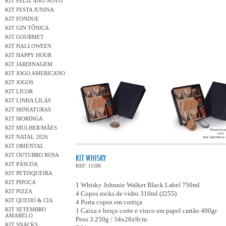
KIT FELIZ ANO NOVO
KIT FESTA JUNINA
KIT FONDUE
KIT GIN TÔNICA
KIT GOURMET
KIT HALLOWEEN
KIT HAPPY HOUR
KIT JARDINAGEM
KIT JOGO AMERICANO
KIT JOGOS
KIT LICOR
KIT LINHA LILÁS
KIT MINIATURAS
KIT MORINGA
KIT MULHER/MÃES
KIT NATAL 2026
KIT ORIENTAL
KIT OUTUBRO ROSA
KIT WHISKY
KIT PÁSCOA
REF: 11206
KIT PETISQUEIRA
KIT PIPOCA
1 Whisky Johnnie Walker Black Label 750ml
KIT PIZZA
4 Copos rocks de vidro 310ml (J255)
KIT QUEIJO & CIA
4 Porta copos em cortiça
KIT SETEMBRO
1 Caixa e berço corte e vinco em papel cartão 400gr
AMARELO
Peso 3.250g / 34x28x9cm
KIT SNACKS