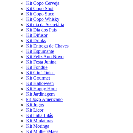
Kit Copo Cerveja
Kit Copo Shot
Kit Copo Suco
Kit Copo Whisky
Kit dia da Secretária
Kit Dia dos Pais
Kit Difusor
Kit Drinks
Kit Entrega de Chaves
Kit Espumante
Kit Feliz Ano Novo
Kit Festa Junina
Kit Fondue
Kit Gin Tônica
Kit Gourmet
Kit Halloween
Kit Happy Hour
Kit Jardinagem
kit Jogo Americano
Kit Jogos
Kit Licor
Kit linha Lilás
Kit Miniaturas
Kit Moringa
Kit Mulher/Mães