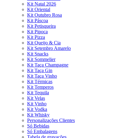
Kit Natal 2026
Kit Oriental
Kit Outubro Rosa
Kit Páscoa
Kit Petisqueira
Kit Pipoca
Kit Pizza
Kit Queijo & Cia
Kit Setembro Amarelo
Kit Snacks
Kit Sommelier
Kit Taça Champagne
Kit Taça Gin
Kit Taça Vinho
Kit Térmicas
Kit Temperos
Kit Tequila
Kit Velas
Kit Vinho
Kit Vodka
Kit Whisky
Personalizações Clientes
Só Bebidas
Só Embalagens
Tabela de gravações