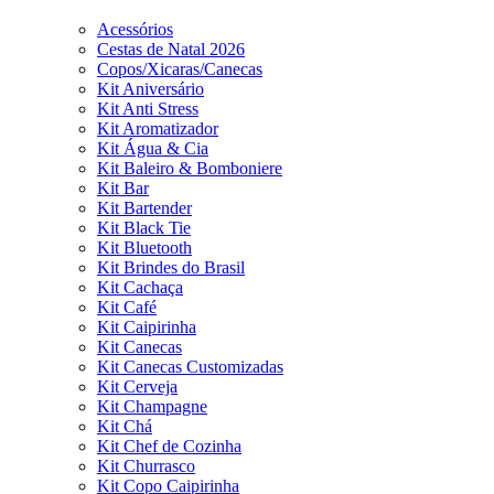
Acessórios
Cestas de Natal 2026
Copos/Xicaras/Canecas
Kit Aniversário
Kit Anti Stress
Kit Aromatizador
Kit Água & Cia
Kit Baleiro & Bomboniere
Kit Bar
Kit Bartender
Kit Black Tie
Kit Bluetooth
Kit Brindes do Brasil
Kit Cachaça
Kit Café
Kit Caipirinha
Kit Canecas
Kit Canecas Customizadas
Kit Cerveja
Kit Champagne
Kit Chá
Kit Chef de Cozinha
Kit Churrasco
Kit Copo Caipirinha