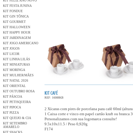
KIT FELIZ ANO NOVO
KIT FESTA JUNINA
KIT FONDUE
KIT GIN TÔNICA
KIT GOURMET
KIT HALLOWEEN
KIT HAPPY HOUR
KIT JARDINAGEM
KIT JOGO AMERICANO
KIT JOGOS
KIT LICOR
KIT LINHA LILÁS
KIT MINIATURAS
KIT MORINGA
KIT MULHER/MÃES
KIT NATAL 2026
KIT ORIENTAL
KIT OUTUBRO ROSA
KIT CAFÉ
KIT PÁSCOA
REF: 16088KB
KIT PETISQUEIRA
KIT PIPOCA
2 Xícaras com pires de porcelana para café 60ml (altur
KIT PIZZA
1 Caixa corte e vinco em papel cartão kraft ou branca 
KIT QUEIJO & CIA
Personalizamos com sua logomarca consulte!
KIT SETEMBRO
9.5x10x11.5 / Peso 0,920g
AMARELO
F174
KIT SNACKS