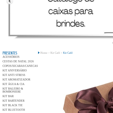
Conh
PRESENTES
Home >
Kit Café >
Kit Café
ACESSÓRIOS
CESTAS DE NATAL 2026
COPOS/XICARAS/CANECAS
KIT ANIVERSÁRIO
KIT ANTI STRESS
KIT AROMATIZADOR
KIT ÁGUA & CIA
KIT BALEIRO &
BOMBONIERE
KIT BAR
KIT BARTENDER
KIT BLACK TIE
KIT BLUETOOTH