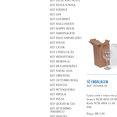
KIT FELIZ ANO NOVO
KIT FESTA JUNINA
KIT FONDUE
KIT GIN
KIT GOURMET
KIT HALLOWEEN
KIT HAPPY HOUR
KIT JARDINAGEM
KIT JOGO AMERICANO
KIT JOGOS
KIT LICOR
KIT LINHA LILÁS
KIT MINIATURAS
KIT MORINGA
KIT MULHER/MÃES
KIT NATAL 2026
KIT ORIENTAL
KIT OUTUBRO ROSA
SÓ EMBALAGEM
KIT PÁSCOA
REF: 20250KB SE
KIT PETISQUEIRA
KIT PIPOCA
Caixa corte e vinco em 
KIT PIZZA
branco NCM 4810.29.9
Kraft NCM 4804.11.00
KIT QUEIJO & CIA
F98
KIT SETEMBRO
AMARELO
Preço: R$ 5,00
KIT SNACKS