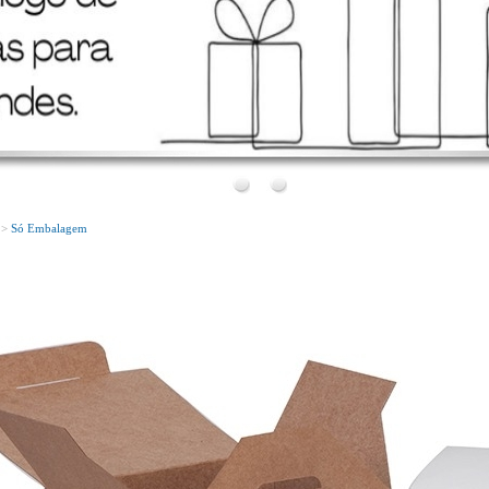
Bem Vindo!
Conheça o nosso novo site!
 >
Só Embalagem