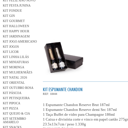
KIT FELIZ ANO NOVO
KIT FESTA JUNINA
KIT FONDUE
KIT GIN
KIT GOURMET
KIT HALLOWEEN
KIT HAPPY HOUR
KIT JARDINAGEM
KIT JOGO AMERICANO
KIT JOGOS
KIT LICOR
KIT LINHA LILÁS
KIT MINIATURAS
KIT MORINGA
KIT MULHER/MÃES
KIT NATAL 2026
KIT ORIENTAL
KIT OUTUBRO ROSA
KIT ESPUMANTE CHANDON
KIT PÁSCOA
REF: 18444
KIT PETISQUEIRA
KIT PIPOCA
1 Espumante Chandon Reserve Brut 187ml
KIT PIZZA
1 Espumante Chandon Reserve demi Sec 187ml
KIT QUEIJO & CIA
1 Taça Buffet de vidro para Champagne 186ml
KIT SETEMBRO
1 Caixa e divisória corte e vinco em papel cartão 275gr
AMARELO
23.5x13x7cm / peso 1.330g
KIT SNACKS