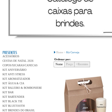
Conh
PRESENTES
Home >
Kit Cerveja
ACESSÓRIOS
Ordenar por:
CESTAS DE NATAL 2026
Nome
Preço
+Recentes
COPOS/XICARAS/CANECAS
KIT ANIVERSÁRIO
KIT ANTI STRESS
KIT AROMATIZADOR
KIT ÁGUA & CIA
KIT BALEIRO & BOMBONIERE
KIT BAR
KIT BARTENDER
KIT BLACK TIE
KIT BLUETOOTH
KIT BRINDES DO BRASIL