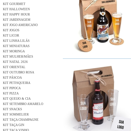
KIT GOURMET
KIT HALLOWEEN
KIT HAPPY HOUR
KIT JARDINAGEM
KIT JOGO AMERICANO
KIT JOGOS
KIT LICOR
KIT LINHA LILÁS
KIT MINIATURAS
KIT MORINGA
KIT MULHER/MÃES
KIT NATAL 2026
KIT ORIENTAL
KIT OUTUBRO ROSA
KIT PÁSCOA
KIT PETISQUEIRA
KIT PIPOCA
KIT PIZZA
KIT QUEIJO & CIA
KIT SETEMBRO AMARELO
KIT SNACKS
KIT SOMMELIER
KIT TAÇA CHAMPAGNE
KIT TAÇA GIN
KIT TAÇA VINHO