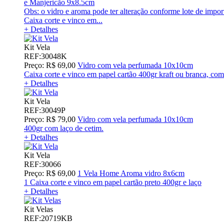
e Manjericão 9x8.5cm
Obs: o vidro e aroma pode ter alteração conforme lote de impor
Caixa corte e vinco em...
+ Detalhes
Kit Vela
REF:30048K
Preço: R$ 69,00
Vidro com vela perfumada 10x10cm
Caixa corte e vinco em papel cartão 400gr kraft ou branca, com
+ Detalhes
Kit Vela
REF:30049P
Preço: R$ 79,00
Vidro com vela perfumada 10x10cm
400gr com laço de cetim.
+ Detalhes
Kit Vela
REF:30066
Preço: R$ 69,00
1 Vela Home Aroma vidro 8x6cm
1 Caixa corte e vinco em papel cartão preto 400gr e laço
+ Detalhes
Kit Velas
REF:20719KB