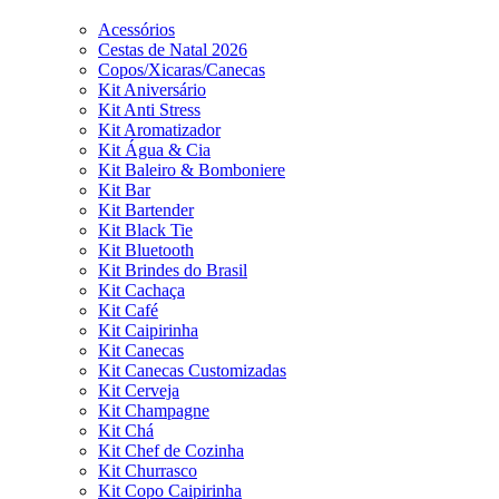
Acessórios
Cestas de Natal 2026
Copos/Xicaras/Canecas
Kit Aniversário
Kit Anti Stress
Kit Aromatizador
Kit Água & Cia
Kit Baleiro & Bomboniere
Kit Bar
Kit Bartender
Kit Black Tie
Kit Bluetooth
Kit Brindes do Brasil
Kit Cachaça
Kit Café
Kit Caipirinha
Kit Canecas
Kit Canecas Customizadas
Kit Cerveja
Kit Champagne
Kit Chá
Kit Chef de Cozinha
Kit Churrasco
Kit Copo Caipirinha