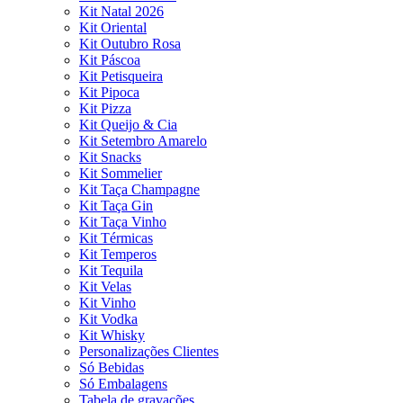
Kit Natal 2026
Kit Oriental
Kit Outubro Rosa
Kit Páscoa
Kit Petisqueira
Kit Pipoca
Kit Pizza
Kit Queijo & Cia
Kit Setembro Amarelo
Kit Snacks
Kit Sommelier
Kit Taça Champagne
Kit Taça Gin
Kit Taça Vinho
Kit Térmicas
Kit Temperos
Kit Tequila
Kit Velas
Kit Vinho
Kit Vodka
Kit Whisky
Personalizações Clientes
Só Bebidas
Só Embalagens
Tabela de gravações