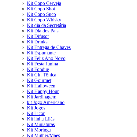
Kit Copo Cerveja
Kit Copo Shot
Kit Copo Suco
Kit Copo Whisky
Kit dia da Secretária
Kit Dia dos Pais
Kit Difusor
Kit Drinks
Kit Entrega de Chaves
Kit Espumante
Kit Feliz Ano Novo
Kit Festa Junina
Kit Fondue
Kit Gin Tônica
Kit Gourmet
Kit Halloween
Kit Happy Hour
Kit Jardinagem
kit Jogo Americano
Kit Jogos
Kit Licor
Kit linha Lilás
Kit Miniaturas
Kit Moringa
Kit Mulher/Mães