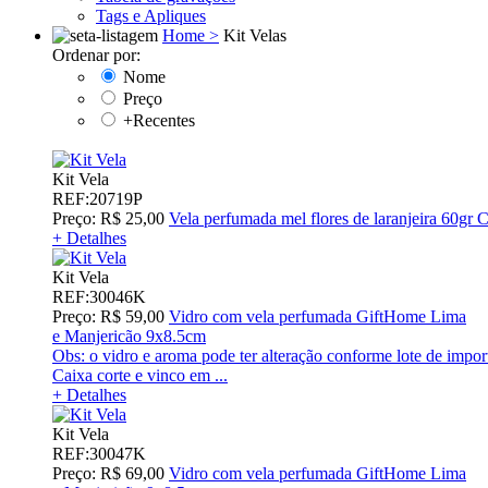
Tags e Apliques
Home >
Kit Velas
Ordenar por:
Nome
Preço
+Recentes
Kit Vela
REF:20719P
Preço: R$ 25,00
Vela perfumada mel flores de laranjeira 60gr 
+ Detalhes
Kit Vela
REF:30046K
Preço: R$ 59,00
Vidro com vela perfumada GiftHome Lima
e Manjericão 9x8.5cm
Obs: o vidro e aroma pode ter alteração conforme lote de impor
Caixa corte e vinco em ...
+ Detalhes
Kit Vela
REF:30047K
Preço: R$ 69,00
Vidro com vela perfumada GiftHome Lima