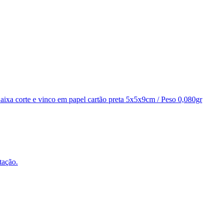
Caixa corte e vinco em papel cartão preta 5x5x9cm / Peso 0,080gr
tação.