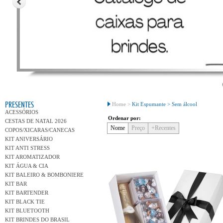
Conh
PRESENTES
Home >
Kit Espumante >
Sem álcool
ACESSÓRIOS
Ordenar por:
CESTAS DE NATAL 2026
Nome
Preço
+Recentes
COPOS/XICARAS/CANECAS
KIT ANIVERSÁRIO
KIT ANTI STRESS
KIT AROMATIZADOR
KIT ÁGUA & CIA
KIT BALEIRO & BOMBONIERE
KIT BAR
KIT BARTENDER
KIT BLACK TIE
KIT BLUETOOTH
KIT BRINDES DO BRASIL