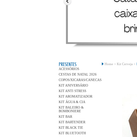
PRESENTES
Home >
Kit Cerveja >
ACESSÓRIOS
CESTAS DE NATAL 2026
COPOS/XICARAS/CANECAS
KIT ANIVERSÁRIO
KIT ANTI STRESS
KIT AROMATIZADOR
KIT ÁGUA & CIA
KIT BALEIRO &
BOMBONIERE
KIT BAR
KIT BARTENDER
KIT BLACK TIE
KIT BLUETOOTH