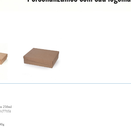
en 250ml
l (7715)
90g