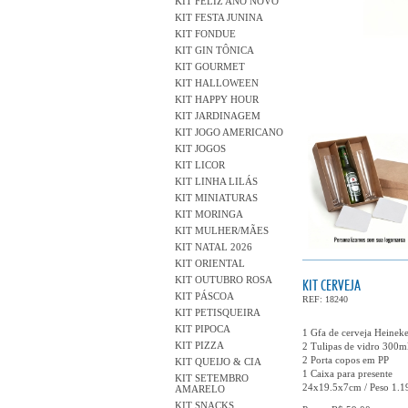
KIT FELIZ ANO NOVO
KIT FESTA JUNINA
KIT FONDUE
KIT GIN TÔNICA
KIT GOURMET
KIT HALLOWEEN
KIT HAPPY HOUR
KIT JARDINAGEM
KIT JOGO AMERICANO
KIT JOGOS
KIT LICOR
KIT LINHA LILÁS
KIT MINIATURAS
KIT MORINGA
KIT MULHER/MÃES
KIT NATAL 2026
KIT ORIENTAL
KIT OUTUBRO ROSA
KIT CERVEJA
KIT PÁSCOA
REF: 18240
KIT PETISQUEIRA
KIT PIPOCA
1 Gfa de cerveja Heinek
KIT PIZZA
2 Tulipas de vidro 300m
2 Porta copos em PP
KIT QUEIJO & CIA
1 Caixa para presente
KIT SETEMBRO
24x19.5x7cm / Peso 1.1
AMARELO
KIT SNACKS