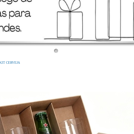
Bem Vindo!
Conheça o nosso novo site!
KIT CERVEJA