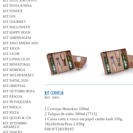
KIT FELIZ ANO NOVO
KIT FESTA JUNINA
KIT FONDUE
KIT GIN
KIT GOURMET
KIT HALLOWEEN
KIT HAPPY HOUR
KIT JARDINAGEM
KIT JOGO AMERICANO
KIT JOGOS
KIT LICOR
KIT LINHA LILÁS
KIT MINIATURAS
KIT MORINGA
KIT MULHER/MÃES
KIT NATAL 2026
KIT ORIENTAL
KIT OUTUBRO ROSA
KIT CERVEJA
KIT PÁSCOA
REF: 18815
KIT PETISQUEIRA
KIT PIPOCA
2 Cervejas Heineken 330ml
KIT PIZZA
2 Tulipas de vidro 300ml (7715)
KIT QUEIJO & CIA
1 Caixa corte e vinco em papel cartão kraft 350g
KIT SETEMBRO
34x28x9cm/Peso 2.050g
AMARELO
F48-9/T283/B165
KIT SNACKS