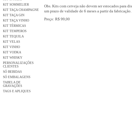
KIT SOMMELIER
Obs. Kits com cerveja não devem ser estocados para dist
KIT TAÇA CHAMPAGNE
um prazo de validade de 6 meses a partir da fabricação.
KIT TAÇA GIN
Preço: R$ 99,00
KIT TAÇA VINHO
KIT TÉRMICAS
KIT TEMPEROS
KIT TEQUILA
KIT VELAS
KIT VINHO
KIT VODKA
KIT WHISKY
PERSONALIZAÇÕES
CLIENTES
SÓ BEBIDAS
SÓ EMBALAGENS
TABELA DE
GRAVAÇÕES
TAGS E APLIQUES