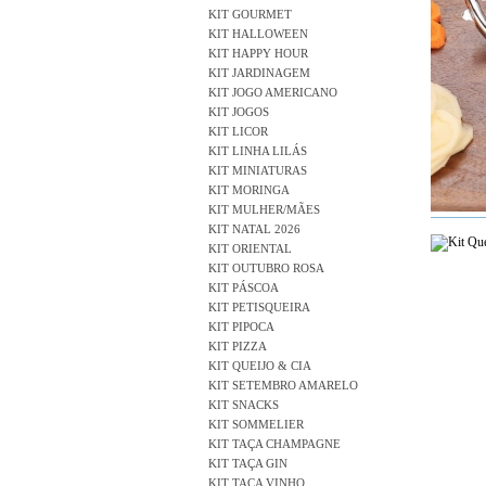
KIT GOURMET
KIT HALLOWEEN
KIT HAPPY HOUR
KIT JARDINAGEM
KIT JOGO AMERICANO
KIT JOGOS
KIT LICOR
KIT LINHA LILÁS
KIT MINIATURAS
KIT MORINGA
KIT MULHER/MÃES
KIT NATAL 2026
KIT ORIENTAL
KIT OUTUBRO ROSA
KIT PÁSCOA
KIT PETISQUEIRA
KIT PIPOCA
KIT PIZZA
KIT QUEIJO & CIA
KIT SETEMBRO AMARELO
KIT SNACKS
KIT SOMMELIER
KIT TAÇA CHAMPAGNE
KIT TAÇA GIN
KIT TAÇA VINHO