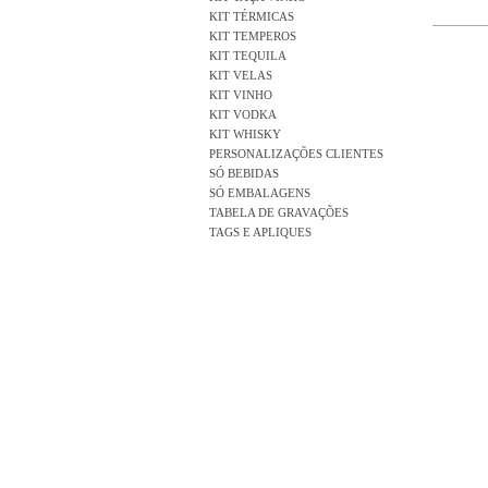
KIT TÉRMICAS
KIT TEMPEROS
KIT TEQUILA
KIT VELAS
KIT VINHO
KIT VODKA
KIT WHISKY
PERSONALIZAÇÕES CLIENTES
SÓ BEBIDAS
SÓ EMBALAGENS
TABELA DE GRAVAÇÕES
TAGS E APLIQUES