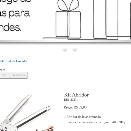
Bem Vindo!
Conheça o nosso novo site!
Kit Chef de Cozinha
por:
Preço
+Recentes
Kit Abridor
REF:20271
Preço: R$ 69,00
1 Abridor de latas cromado
1 Caixa e berço corte e vinco preto 400/200gr