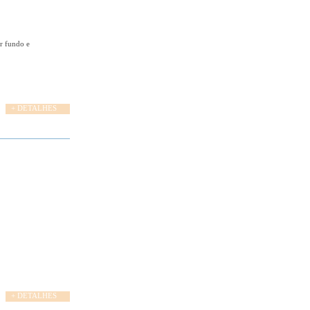
gr fundo e
+ DETALHES
+ DETALHES