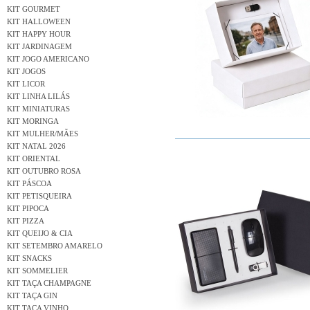
KIT GOURMET
KIT HALLOWEEN
KIT HAPPY HOUR
KIT JARDINAGEM
KIT JOGO AMERICANO
KIT JOGOS
KIT LICOR
KIT LINHA LILÁS
KIT MINIATURAS
KIT MORINGA
KIT MULHER/MÃES
KIT NATAL 2026
KIT ORIENTAL
KIT OUTUBRO ROSA
KIT PÁSCOA
KIT PETISQUEIRA
KIT PIPOCA
KIT PIZZA
KIT QUEIJO & CIA
KIT SETEMBRO AMARELO
KIT SNACKS
KIT SOMMELIER
KIT TAÇA CHAMPAGNE
KIT TAÇA GIN
KIT TAÇA VINHO