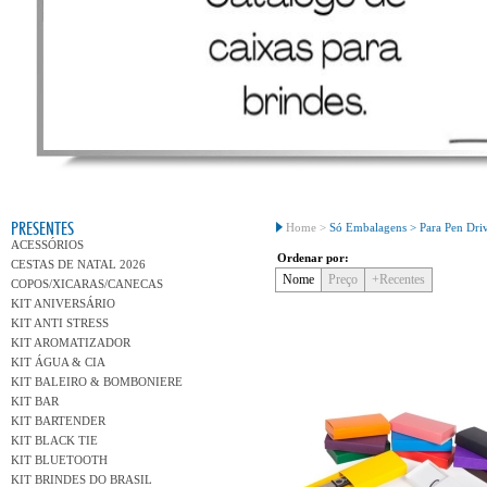
Conh
PRESENTES
Home >
Só Embalagens >
Para Pen Dri
ACESSÓRIOS
Ordenar por:
CESTAS DE NATAL 2026
Nome
Preço
+Recentes
COPOS/XICARAS/CANECAS
KIT ANIVERSÁRIO
KIT ANTI STRESS
KIT AROMATIZADOR
KIT ÁGUA & CIA
KIT BALEIRO & BOMBONIERE
KIT BAR
KIT BARTENDER
KIT BLACK TIE
KIT BLUETOOTH
KIT BRINDES DO BRASIL