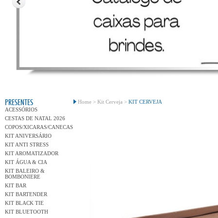
Conh
PRESENTES
Home >
Kit Cerveja >
KIT CERVEJA
ACESSÓRIOS
CESTAS DE NATAL 2026
COPOS/XICARAS/CANECAS
KIT ANIVERSÁRIO
KIT ANTI STRESS
KIT AROMATIZADOR
KIT ÁGUA & CIA
KIT BALEIRO &
BOMBONIERE
KIT BAR
KIT BARTENDER
KIT BLACK TIE
KIT BLUETOOTH