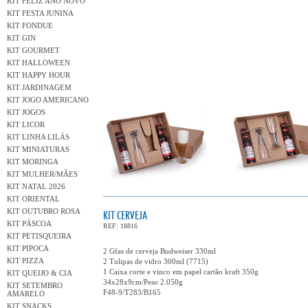
KIT FELIZ ANO NOVO
KIT FESTA JUNINA
KIT FONDUE
KIT GIN
KIT GOURMET
KIT HALLOWEEN
KIT HAPPY HOUR
KIT JARDINAGEM
KIT JOGO AMERICANO
KIT JOGOS
KIT LICOR
KIT LINHA LILÁS
KIT MINIATURAS
KIT MORINGA
KIT MULHER/MÃES
KIT NATAL 2026
KIT ORIENTAL
KIT OUTUBRO ROSA
KIT CERVEJA
KIT PÁSCOA
REF: 18816
KIT PETISQUEIRA
KIT PIPOCA
2 Gfas de cerveja Budweiser 330ml
KIT PIZZA
2 Tulipas de vidro 300ml (7715)
1 Caixa corte e vinco em papel cartão kraft 350g
KIT QUEIJO & CIA
34x28x9cm/Peso 2.050g
KIT SETEMBRO
F48-9/T283/B165
AMARELO
KIT SNACKS