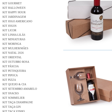
KIT GOURMET
KIT HALLOWEEN
KIT HAPPY HOUR
KIT JARDINAGEM
KIT JOGO AMERICANO
KIT JOGOS
KIT LICOR
KIT LINHA LILÁS
KIT MINIATURAS
KIT MORINGA
KIT MULHER/MÃES
KIT NATAL 2026
KIT ORIENTAL
KIT OUTUBRO ROSA
KIT PÁSCOA
KIT PETISQUEIRA
KIT PIPOCA
KIT PIZZA
KIT QUEIJO & CIA
KIT SETEMBRO AMARELO
KIT SNACKS
KIT SOMMELIER
KIT TAÇA CHAMPAGNE
KIT TAÇA GIN
KIT TAÇA VINHO