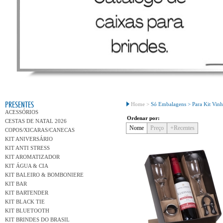
Conh
PRESENTES
Home >
Só Embalagens >
Para Kit Vin
ACESSÓRIOS
Ordenar por:
CESTAS DE NATAL 2026
Nome
Preço
+Recentes
COPOS/XICARAS/CANECAS
KIT ANIVERSÁRIO
KIT ANTI STRESS
KIT AROMATIZADOR
KIT ÁGUA & CIA
KIT BALEIRO & BOMBONIERE
KIT BAR
KIT BARTENDER
KIT BLACK TIE
KIT BLUETOOTH
KIT BRINDES DO BRASIL