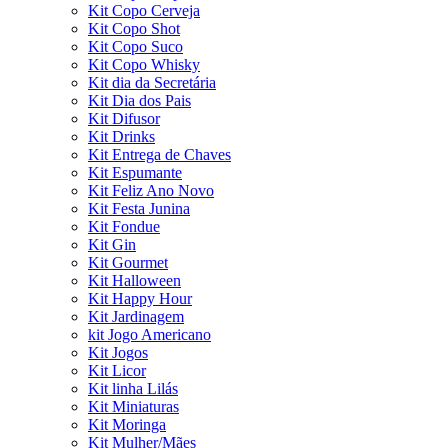
Kit Copo Cerveja
Kit Copo Shot
Kit Copo Suco
Kit Copo Whisky
Kit dia da Secretária
Kit Dia dos Pais
Kit Difusor
Kit Drinks
Kit Entrega de Chaves
Kit Espumante
Kit Feliz Ano Novo
Kit Festa Junina
Kit Fondue
Kit Gin
Kit Gourmet
Kit Halloween
Kit Happy Hour
Kit Jardinagem
kit Jogo Americano
Kit Jogos
Kit Licor
Kit linha Lilás
Kit Miniaturas
Kit Moringa
Kit Mulher/Mães