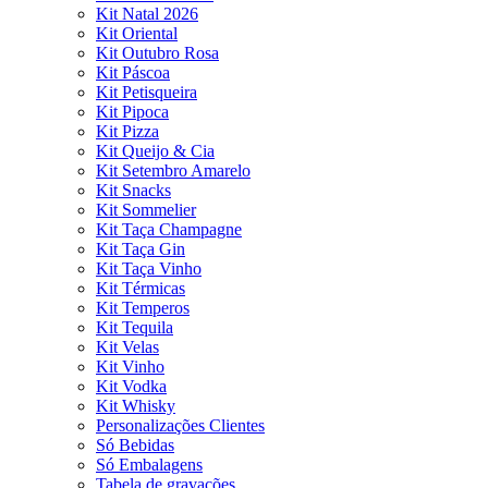
Kit Natal 2026
Kit Oriental
Kit Outubro Rosa
Kit Páscoa
Kit Petisqueira
Kit Pipoca
Kit Pizza
Kit Queijo & Cia
Kit Setembro Amarelo
Kit Snacks
Kit Sommelier
Kit Taça Champagne
Kit Taça Gin
Kit Taça Vinho
Kit Térmicas
Kit Temperos
Kit Tequila
Kit Velas
Kit Vinho
Kit Vodka
Kit Whisky
Personalizações Clientes
Só Bebidas
Só Embalagens
Tabela de gravações