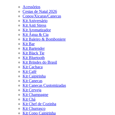
Acessórios
Cestas de Natal 2026
Copos/Xicaras/Canecas
Kit Aniversário
Kit Anti Stress
Kit Aromatizador
Kit Água & Cia
Kit Baleiro & Bomboniere
Kit Bar
Kit Bartender
Kit Black Tie
Kit Bluetooth
Kit Brindes do Brasil
Kit Cachaça
Kit Café
Kit Caipirinha
Kit Canecas
Kit Canecas Customizadas
Kit Cerveja
Kit Champagne
Kit Chá
Kit Chef de Cozinha
Kit Churrasco
Kit Copo Caipirinha