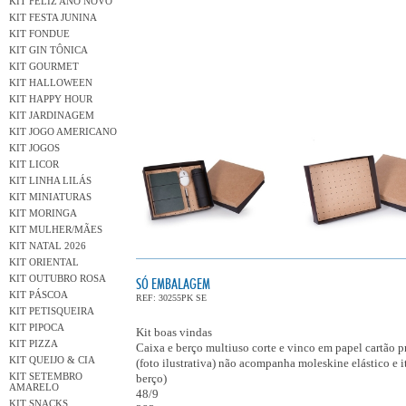
KIT FELIZ ANO NOVO
KIT FESTA JUNINA
KIT FONDUE
KIT GIN TÔNICA
KIT GOURMET
KIT HALLOWEEN
KIT HAPPY HOUR
KIT JARDINAGEM
KIT JOGO AMERICANO
KIT JOGOS
KIT LICOR
KIT LINHA LILÁS
KIT MINIATURAS
KIT MORINGA
KIT MULHER/MÃES
KIT NATAL 2026
KIT ORIENTAL
KIT OUTUBRO ROSA
SÓ EMBALAGEM
KIT PÁSCOA
REF: 30255PK SE
KIT PETISQUEIRA
KIT PIPOCA
Kit boas vindas
KIT PIZZA
Caixa e berço multiuso corte e vinco em papel cartão 
KIT QUEIJO & CIA
(foto ilustrativa) não acompanha moleskine elástico e 
KIT SETEMBRO
berço)
AMARELO
48/9
KIT SNACKS