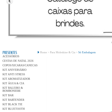
Conh
PRESENTES
Home >
Para Moleskine & Cia >
Só Embalagem
ACESSÓRIOS
CESTAS DE NATAL 2026
COPOS/XICARAS/CANECAS
KIT ANIVERSÁRIO
KIT ANTI STRESS
KIT AROMATIZADOR
KIT ÁGUA & CIA
KIT BALEIRO &
BOMBONIERE
KIT BAR
KIT BARTENDER
KIT BLACK TIE
KIT BLUETOOTH