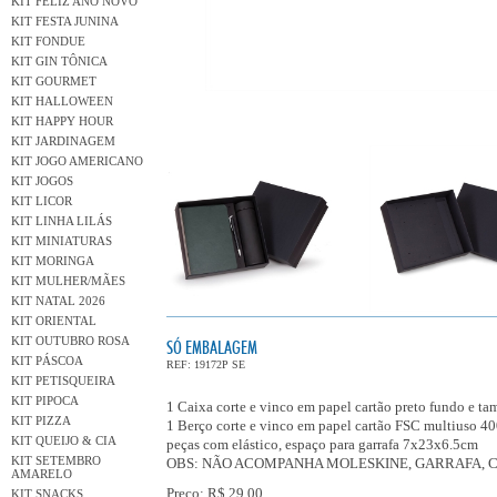
KIT FELIZ ANO NOVO
KIT FESTA JUNINA
KIT FONDUE
KIT GIN TÔNICA
KIT GOURMET
KIT HALLOWEEN
KIT HAPPY HOUR
KIT JARDINAGEM
KIT JOGO AMERICANO
KIT JOGOS
KIT LICOR
KIT LINHA LILÁS
KIT MINIATURAS
KIT MORINGA
KIT MULHER/MÃES
KIT NATAL 2026
KIT ORIENTAL
KIT OUTUBRO ROSA
SÓ EMBALAGEM
KIT PÁSCOA
REF: 19172P SE
KIT PETISQUEIRA
KIT PIPOCA
1 Caixa corte e vinco em papel cartão preto fundo 
KIT PIZZA
1 Berço corte e vinco em papel cartão FSC multiuso 4
KIT QUEIJO & CIA
peças com elástico, espaço para garrafa 7x23x6.5cm
KIT SETEMBRO
OBS: NÃO ACOMPANHA MOLESKINE, GARRAFA, C
AMARELO
Preço: R$ 29,00
KIT SNACKS