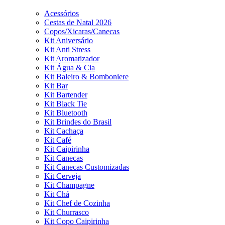
Acessórios
Cestas de Natal 2026
Copos/Xicaras/Canecas
Kit Aniversário
Kit Anti Stress
Kit Aromatizador
Kit Água & Cia
Kit Baleiro & Bomboniere
Kit Bar
Kit Bartender
Kit Black Tie
Kit Bluetooth
Kit Brindes do Brasil
Kit Cachaça
Kit Café
Kit Caipirinha
Kit Canecas
Kit Canecas Customizadas
Kit Cerveja
Kit Champagne
Kit Chá
Kit Chef de Cozinha
Kit Churrasco
Kit Copo Caipirinha