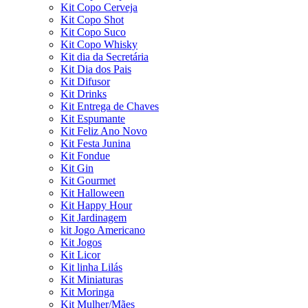
Kit Copo Cerveja
Kit Copo Shot
Kit Copo Suco
Kit Copo Whisky
Kit dia da Secretária
Kit Dia dos Pais
Kit Difusor
Kit Drinks
Kit Entrega de Chaves
Kit Espumante
Kit Feliz Ano Novo
Kit Festa Junina
Kit Fondue
Kit Gin
Kit Gourmet
Kit Halloween
Kit Happy Hour
Kit Jardinagem
kit Jogo Americano
Kit Jogos
Kit Licor
Kit linha Lilás
Kit Miniaturas
Kit Moringa
Kit Mulher/Mães