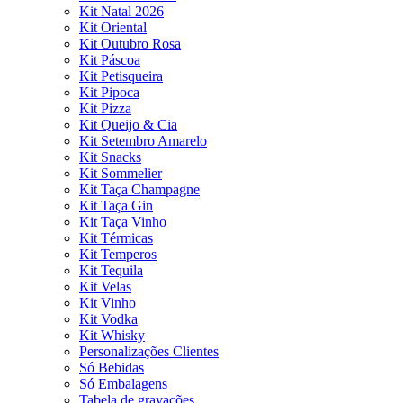
Kit Natal 2026
Kit Oriental
Kit Outubro Rosa
Kit Páscoa
Kit Petisqueira
Kit Pipoca
Kit Pizza
Kit Queijo & Cia
Kit Setembro Amarelo
Kit Snacks
Kit Sommelier
Kit Taça Champagne
Kit Taça Gin
Kit Taça Vinho
Kit Térmicas
Kit Temperos
Kit Tequila
Kit Velas
Kit Vinho
Kit Vodka
Kit Whisky
Personalizações Clientes
Só Bebidas
Só Embalagens
Tabela de gravações