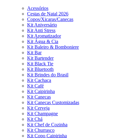
Acessórios
Cestas de Natal 2026
Copos/Xicaras/Canecas
Kit Aniversário
Kit Anti Stress
Kit Aromatizador
Kit Água & Cia
Kit Baleiro & Bomboniere
Kit Bar
Kit Bartender
Kit Black Tie
Kit Bluetooth
Kit Brindes do Brasil
Kit Cachaça
Kit Café
Kit Caipirinha
Kit Canecas
Kit Canecas Customizadas
Kit Cerveja
Kit Champagne
Kit Chá
Kit Chef de Cozinha
Kit Churrasco
Kit Copo Caipirinha