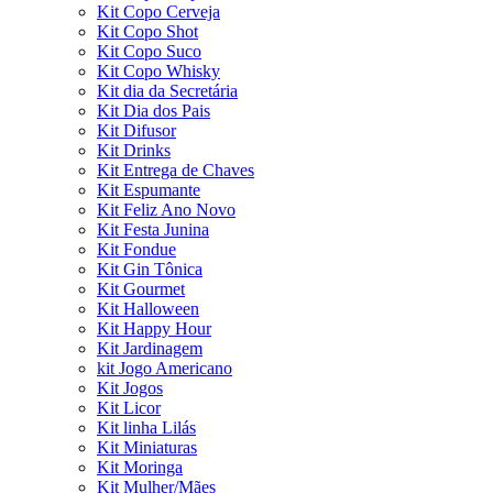
Kit Copo Cerveja
Kit Copo Shot
Kit Copo Suco
Kit Copo Whisky
Kit dia da Secretária
Kit Dia dos Pais
Kit Difusor
Kit Drinks
Kit Entrega de Chaves
Kit Espumante
Kit Feliz Ano Novo
Kit Festa Junina
Kit Fondue
Kit Gin Tônica
Kit Gourmet
Kit Halloween
Kit Happy Hour
Kit Jardinagem
kit Jogo Americano
Kit Jogos
Kit Licor
Kit linha Lilás
Kit Miniaturas
Kit Moringa
Kit Mulher/Mães