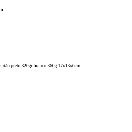
em
 cartão preto 320gr branco 360g 17x13x6cm