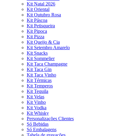
Kit Natal 2026
Kit Oriental
Kit Outubro Rosa
Kit Páscoa
Kit Petisqueira
Kit Pipoca
Kit Pizza
Kit Queijo & Cia
Kit Setembro Amarelo
Kit Snacks
Kit Sommelier
Kit Taça Champagne
Kit Taça Gin
Kit Taça Vinho
Kit Térmicas
Kit Temperos
Kit Tequila
Kit Velas
Kit Vinho
Kit Vodka
Kit Whisky
Personalizações Clientes
Só Bebidas
Só Embalagens
Tabela de gravações