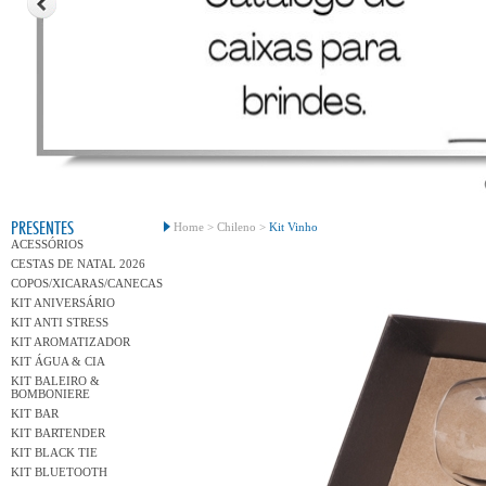
Conh
PRESENTES
Home >
Chileno >
Kit Vinho
ACESSÓRIOS
CESTAS DE NATAL 2026
COPOS/XICARAS/CANECAS
KIT ANIVERSÁRIO
KIT ANTI STRESS
KIT AROMATIZADOR
KIT ÁGUA & CIA
KIT BALEIRO &
BOMBONIERE
KIT BAR
KIT BARTENDER
KIT BLACK TIE
KIT BLUETOOTH