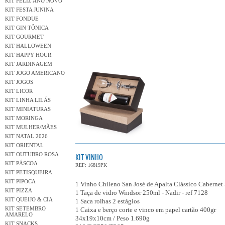
KIT FELIZ ANO NOVO
KIT FESTA JUNINA
KIT FONDUE
KIT GIN TÔNICA
KIT GOURMET
KIT HALLOWEEN
KIT HAPPY HOUR
KIT JARDINAGEM
KIT JOGO AMERICANO
KIT JOGOS
KIT LICOR
KIT LINHA LILÁS
KIT MINIATURAS
KIT MORINGA
KIT MULHER/MÃES
KIT NATAL 2026
KIT ORIENTAL
KIT OUTUBRO ROSA
KIT VINHO
KIT PÁSCOA
REF: 16819PK
KIT PETISQUEIRA
KIT PIPOCA
1 Vinho Chileno San José de Apalta Clássico Caberne
KIT PIZZA
1 Taça de vidro Windsor 250ml - Nadir - ref 7128
KIT QUEIJO & CIA
1 Saca rolhas 2 estágios
KIT SETEMBRO
1 Caixa e berço corte e vinco em papel cartão 400gr
AMARELO
34x19x10cm / Peso 1.690g
KIT SNACKS