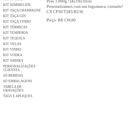
Peso 1.800g /34x19x10cm
KIT SOMMELIER
Personalizamos com sua logomarca, consulte!
KIT TAÇA CHAMPAGNE
CX CP50/T285/B236
KIT TAÇA GIN
Preço: R$ 139,00
KIT TAÇA VINHO
KIT TÉRMICAS
KIT TEMPEROS
KIT TEQUILA
KIT VELAS
KIT VINHO
KIT VODKA
KIT WHISKY
PERSONALIZAÇÕES
CLIENTES
SÓ BEBIDAS
SÓ EMBALAGENS
TABELA DE
GRAVAÇÕES
TAGS E APLIQUES