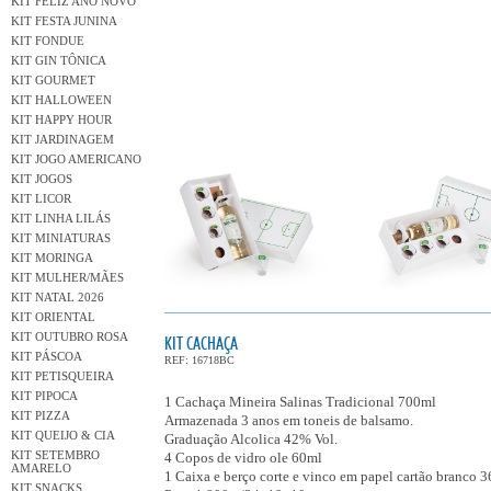
KIT FELIZ ANO NOVO
KIT FESTA JUNINA
KIT FONDUE
KIT GIN TÔNICA
KIT GOURMET
KIT HALLOWEEN
KIT HAPPY HOUR
KIT JARDINAGEM
KIT JOGO AMERICANO
KIT JOGOS
KIT LICOR
KIT LINHA LILÁS
KIT MINIATURAS
KIT MORINGA
KIT MULHER/MÃES
KIT NATAL 2026
KIT ORIENTAL
KIT OUTUBRO ROSA
KIT CACHAÇA
KIT PÁSCOA
REF: 16718BC
KIT PETISQUEIRA
KIT PIPOCA
1 Cachaça Mineira Salinas Tradicional 700ml
KIT PIZZA
Armazenada 3 anos em toneis de balsamo.
KIT QUEIJO & CIA
Graduação Alcolica 42% Vol.
KIT SETEMBRO
4 Copos de vidro ole 60ml
AMARELO
1 Caixa e berço corte e vinco em papel cartão branco 3
KIT SNACKS