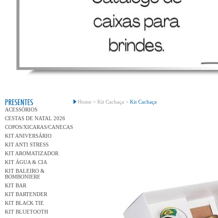
Conh
PRESENTES
Home >
Kit Cachaça >
Kit Cachaça
ACESSÓRIOS
CESTAS DE NATAL 2026
COPOS/XICARAS/CANECAS
KIT ANIVERSÁRIO
KIT ANTI STRESS
KIT AROMATIZADOR
KIT ÁGUA & CIA
KIT BALEIRO &
BOMBONIERE
KIT BAR
KIT BARTENDER
KIT BLACK TIE
KIT BLUETOOTH