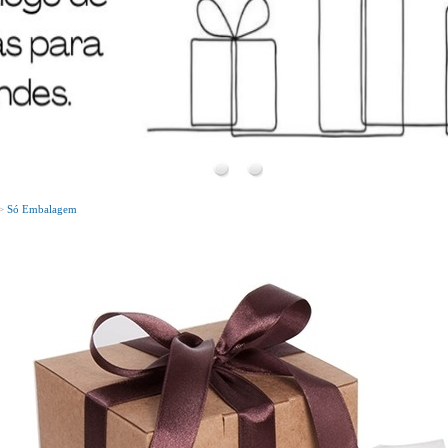
Bem Vindo!
Conheça o nosso novo site!
>
Só Embalagem