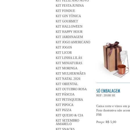
KIT FELIZ ANO NOVO
KIT FESTA JUNINA
KIT FONDUE
KIT GIN TÔNICA
KIT GOURMET
KIT HALLOWEEN
KIT HAPPY HOUR
KIT JARDINAGEM
KIT JOGO AMERICANO
KIT JOGOS
KIT LICOR
KIT LINHA LILÁS
KIT MINIATURAS
KIT MORINGA
KIT MULHER/MÃES
KIT NATAL 2026
KIT ORIENTAL
KIT OUTUBRO ROSA
SÓ EMBALAGEM
KIT PÁSCOA
REF: 20188 SE
KIT PETISQUEIRA
KIT PIPOCA
Caixa corte e vinco em 
KIT PIZZA
Foto ilustrativa não aco
F98
KIT QUEIJO & CIA
KIT SETEMBRO
Preço: R$ 5,00
AMARELO
KIT SNACKS