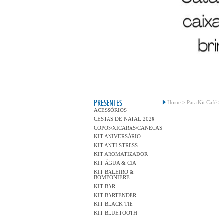
PRESENTES
Home >
Para Kit Café 
ACESSÓRIOS
CESTAS DE NATAL 2026
COPOS/XICARAS/CANECAS
KIT ANIVERSÁRIO
KIT ANTI STRESS
KIT AROMATIZADOR
KIT ÁGUA & CIA
KIT BALEIRO &
BOMBONIERE
KIT BAR
KIT BARTENDER
KIT BLACK TIE
KIT BLUETOOTH