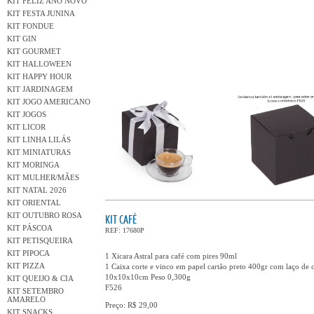
KIT FELIZ ANO NOVO
KIT FESTA JUNINA
KIT FONDUE
KIT GIN
KIT GOURMET
KIT HALLOWEEN
KIT HAPPY HOUR
KIT JARDINAGEM
KIT JOGO AMERICANO
KIT JOGOS
KIT LICOR
KIT LINHA LILÁS
KIT MINIATURAS
KIT MORINGA
KIT MULHER/MÃES
KIT NATAL 2026
KIT ORIENTAL
KIT OUTUBRO ROSA
KIT CAFÉ
KIT PÁSCOA
REF: 17680P
KIT PETISQUEIRA
KIT PIPOCA
1 Xicara Astral para café com pires 90ml
KIT PIZZA
1 Caixa corte e vinco em papel cartão preto 400gr com laço de 
10x10x10cm Peso 0,300g
KIT QUEIJO & CIA
F526
KIT SETEMBRO
AMARELO
Preço: R$ 29,00
KIT SNACKS