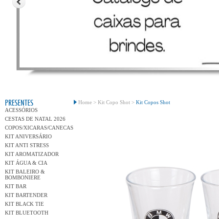
Conh
PRESENTES
Home >
Kit Copo Shot >
Kit Copos Shot
ACESSÓRIOS
CESTAS DE NATAL 2026
COPOS/XICARAS/CANECAS
KIT ANIVERSÁRIO
KIT ANTI STRESS
KIT AROMATIZADOR
KIT ÁGUA & CIA
KIT BALEIRO &
BOMBONIERE
KIT BAR
KIT BARTENDER
KIT BLACK TIE
KIT BLUETOOTH