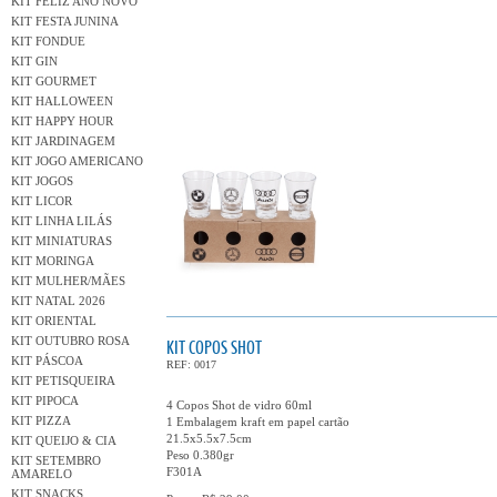
KIT FELIZ ANO NOVO
KIT FESTA JUNINA
KIT FONDUE
KIT GIN
KIT GOURMET
KIT HALLOWEEN
KIT HAPPY HOUR
KIT JARDINAGEM
KIT JOGO AMERICANO
KIT JOGOS
KIT LICOR
KIT LINHA LILÁS
KIT MINIATURAS
KIT MORINGA
KIT MULHER/MÃES
KIT NATAL 2026
KIT ORIENTAL
KIT OUTUBRO ROSA
KIT COPOS SHOT
KIT PÁSCOA
REF: 0017
KIT PETISQUEIRA
KIT PIPOCA
4 Copos Shot de vidro 60ml
KIT PIZZA
1 Embalagem kraft em papel cartão
21.5x5.5x7.5cm
KIT QUEIJO & CIA
Peso 0.380gr
KIT SETEMBRO
F301A
AMARELO
KIT SNACKS