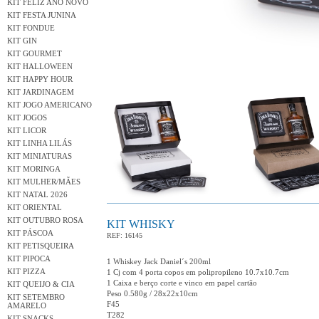
KIT FELIZ ANO NOVO
KIT FESTA JUNINA
KIT FONDUE
KIT GIN
KIT GOURMET
KIT HALLOWEEN
KIT HAPPY HOUR
KIT JARDINAGEM
KIT JOGO AMERICANO
KIT JOGOS
KIT LICOR
KIT LINHA LILÁS
KIT MINIATURAS
KIT MORINGA
KIT MULHER/MÃES
KIT NATAL 2026
KIT ORIENTAL
KIT OUTUBRO ROSA
KIT WHISKY
KIT PÁSCOA
REF: 16145
KIT PETISQUEIRA
KIT PIPOCA
1 Whiskey Jack Daniel´s 200ml
KIT PIZZA
1 Cj com 4 porta copos em polipropileno 10.7x10.7cm
1 Caixa e berço corte e vinco em papel cartão
KIT QUEIJO & CIA
Peso 0.580g / 28x22x10cm
KIT SETEMBRO
F45
AMARELO
T282
KIT SNACKS