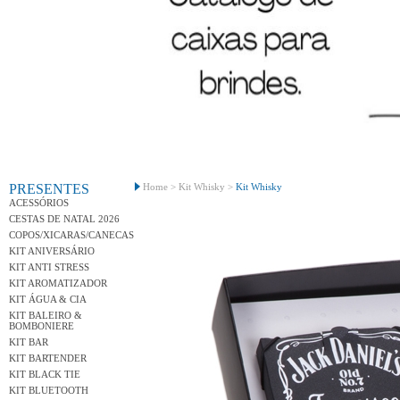
Conh
PRESENTES
Home >
Kit Whisky >
Kit Whisky
ACESSÓRIOS
CESTAS DE NATAL 2026
COPOS/XICARAS/CANECAS
KIT ANIVERSÁRIO
KIT ANTI STRESS
KIT AROMATIZADOR
KIT ÁGUA & CIA
KIT BALEIRO &
BOMBONIERE
KIT BAR
KIT BARTENDER
KIT BLACK TIE
KIT BLUETOOTH