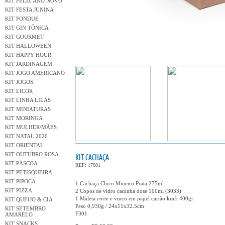
KIT FELIZ ANO NOVO
KIT FESTA JUNINA
KIT FONDUE
KIT GIN TÔNICA
KIT GOURMET
KIT HALLOWEEN
KIT HAPPY HOUR
KIT JARDINAGEM
KIT JOGO AMERICANO
KIT JOGOS
KIT LICOR
KIT LINHA LILÁS
KIT MINIATURAS
KIT MORINGA
KIT MULHER/MÃES
KIT NATAL 2026
KIT ORIENTAL
KIT OUTUBRO ROSA
KIT CACHAÇA
KIT PÁSCOA
REF: 17081
KIT PETISQUEIRA
KIT PIPOCA
1 Cachaça Chico Mineiro Prata 275ml.
KIT PIZZA
2 Copos de vidro caninha dose 100ml (3033)
1 Maleta corte e vinco em papel cartão kraft 400gr
KIT QUEIJO & CIA
Peso 0,930g / 24x11x32.5cm
KIT SETEMBRO
F301
AMARELO
KIT SNACKS