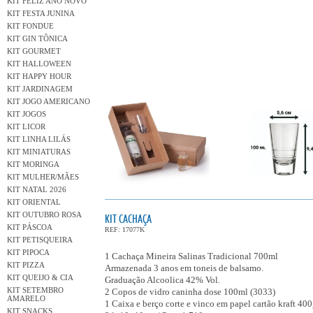
KIT FELIZ ANO NOVO
KIT FESTA JUNINA
KIT FONDUE
KIT GIN TÔNICA
KIT GOURMET
KIT HALLOWEEN
KIT HAPPY HOUR
KIT JARDINAGEM
KIT JOGO AMERICANO
KIT JOGOS
KIT LICOR
KIT LINHA LILÁS
KIT MINIATURAS
KIT MORINGA
KIT MULHER/MÃES
KIT NATAL 2026
KIT ORIENTAL
KIT OUTUBRO ROSA
KIT CACHAÇA
KIT PÁSCOA
REF: 17077K
KIT PETISQUEIRA
KIT PIPOCA
1 Cachaça Mineira Salinas Tradicional 700ml
KIT PIZZA
Armazenada 3 anos em toneis de balsamo.
KIT QUEIJO & CIA
Graduação Alcoolica 42% Vol.
KIT SETEMBRO
2 Copos de vidro caninha dose 100ml (3033)
AMARELO
1 Caixa e berço corte e vinco em papel cartão kraft 400
KIT SNACKS