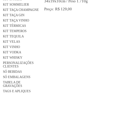
34x19x10cm / Peso 1.710g
KIT SOMMELIER
Preço: R$ 129,00
KIT TAÇA CHAMPAGNE
KIT TAÇA GIN
KIT TAÇA VINHO
KIT TÉRMICAS
KIT TEMPEROS
KIT TEQUILA
KIT VELAS
KIT VINHO
KIT VODKA
KIT WHISKY
PERSONALIZAÇÕES
CLIENTES
SÓ BEBIDAS
SÓ EMBALAGENS
TABELA DE
GRAVAÇÕES
TAGS E APLIQUES