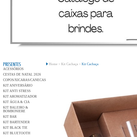
Conh
PRESENTES
Home >
Kit Cachaça >
Kit Cachaça
ACESSÓRIOS
CESTAS DE NATAL 2026
COPOS/XICARAS/CANECAS
KIT ANIVERSÁRIO
KIT ANTI STRESS
KIT AROMATIZADOR
KIT ÁGUA & CIA
KIT BALEIRO &
BOMBONIERE
KIT BAR
KIT BARTENDER
KIT BLACK TIE
KIT BLUETOOTH