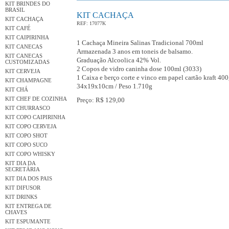
KIT BRINDES DO
BRASIL
KIT CACHAÇA
KIT CACHAÇA
REF: 17077K
KIT CAFÉ
KIT CAIPIRINHA
1 Cachaça Mineira Salinas Tradicional 700ml
KIT CANECAS
Armazenada 3 anos em toneis de balsamo.
KIT CANECAS
Graduação Alcoolica 42% Vol.
CUSTOMIZADAS
2 Copos de vidro caninha dose 100ml (3033)
KIT CERVEJA
1 Caixa e berço corte e vinco em papel cartão kraft 400
KIT CHAMPAGNE
34x19x10cm / Peso 1.710g
KIT CHÁ
KIT CHEF DE COZINHA
Preço: R$ 129,00
KIT CHURRASCO
KIT COPO CAIPIRINHA
KIT COPO CERVEJA
KIT COPO SHOT
KIT COPO SUCO
KIT COPO WHISKY
KIT DIA DA
SECRETÁRIA
KIT DIA DOS PAIS
KIT DIFUSOR
KIT DRINKS
KIT ENTREGA DE
CHAVES
KIT ESPUMANTE