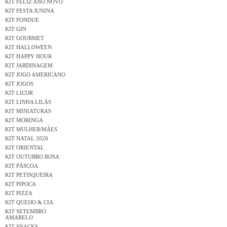
KIT FELIZ ANO NOVO
KIT FESTA JUNINA
KIT FONDUE
KIT GIN
KIT GOURMET
KIT HALLOWEEN
KIT HAPPY HOUR
KIT JARDINAGEM
KIT JOGO AMERICANO
KIT JOGOS
KIT LICOR
KIT LINHA LILÁS
KIT MINIATURAS
KIT MORINGA
KIT MULHER/MÃES
KIT NATAL 2026
KIT ORIENTAL
KIT OUTUBRO ROSA
KIT PÁSCOA
KIT PETISQUEIRA
KIT PIPOCA
KIT PIZZA
KIT QUEIJO & CIA
KIT SETEMBRO
AMARELO
KIT SNACKS