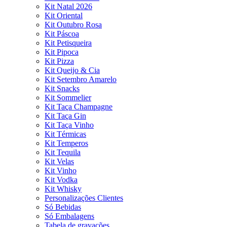
Kit Natal 2026
Kit Oriental
Kit Outubro Rosa
Kit Páscoa
Kit Petisqueira
Kit Pipoca
Kit Pizza
Kit Queijo & Cia
Kit Setembro Amarelo
Kit Snacks
Kit Sommelier
Kit Taça Champagne
Kit Taça Gin
Kit Taça Vinho
Kit Térmicas
Kit Temperos
Kit Tequila
Kit Velas
Kit Vinho
Kit Vodka
Kit Whisky
Personalizações Clientes
Só Bebidas
Só Embalagens
Tabela de gravações