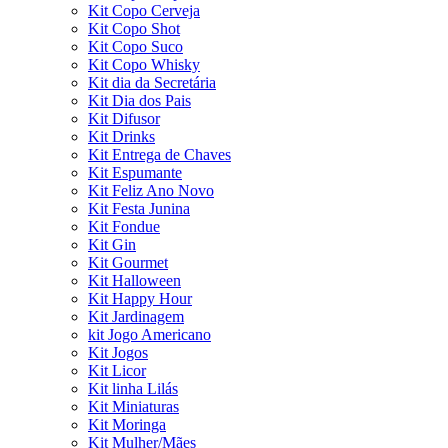
Kit Copo Cerveja
Kit Copo Shot
Kit Copo Suco
Kit Copo Whisky
Kit dia da Secretária
Kit Dia dos Pais
Kit Difusor
Kit Drinks
Kit Entrega de Chaves
Kit Espumante
Kit Feliz Ano Novo
Kit Festa Junina
Kit Fondue
Kit Gin
Kit Gourmet
Kit Halloween
Kit Happy Hour
Kit Jardinagem
kit Jogo Americano
Kit Jogos
Kit Licor
Kit linha Lilás
Kit Miniaturas
Kit Moringa
Kit Mulher/Mães