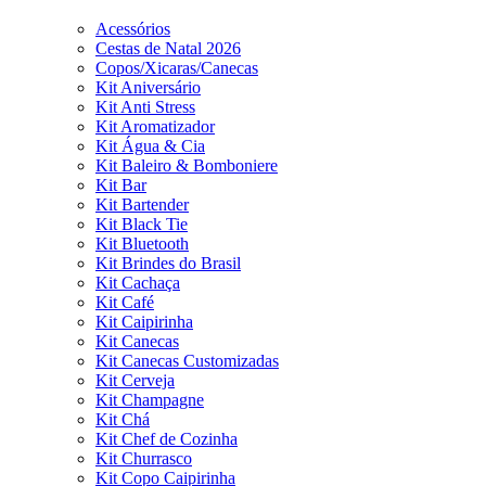
Acessórios
Cestas de Natal 2026
Copos/Xicaras/Canecas
Kit Aniversário
Kit Anti Stress
Kit Aromatizador
Kit Água & Cia
Kit Baleiro & Bomboniere
Kit Bar
Kit Bartender
Kit Black Tie
Kit Bluetooth
Kit Brindes do Brasil
Kit Cachaça
Kit Café
Kit Caipirinha
Kit Canecas
Kit Canecas Customizadas
Kit Cerveja
Kit Champagne
Kit Chá
Kit Chef de Cozinha
Kit Churrasco
Kit Copo Caipirinha